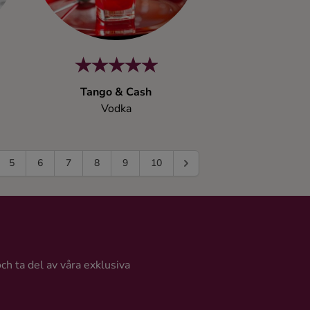
Tango & Cash
Vodka
5
6
7
8
9
10
och ta del av våra exklusiva