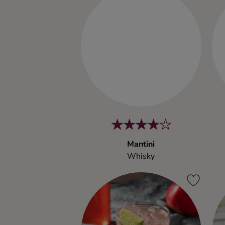
Kaffe
Konjak
Likör
Rom
Shots
Mantini
Tequila
Whisky
Vodka
Whisky