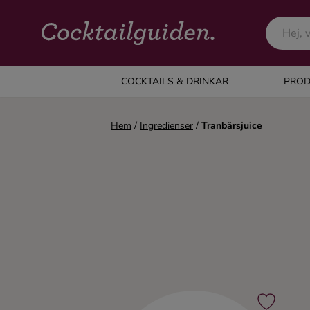
COCKTAILS & DRINKAR
COCKTAILS & DRINKAR
PROD
Alla cocktails & drinkar
Hem
/
Ingredienser
/
Tranbärsjuice
Alkoholfritt
Champagne
Cocktails
Gin