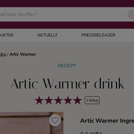
UKTER
AKTUELLT
PRESSRELEASER
dka
/
Artic Warmer
RECEPT
Artic Warmer drink
1 betyg
Artic Warmer Ingr
4 cl vodka