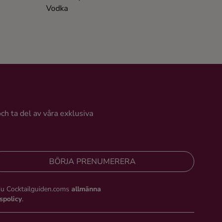
Vodka
Vodka
och ta del av våra exklusiva
BÖRJA PRENUMERERA
du Cocktailguiden.coms
allmänna
tspolicy
.