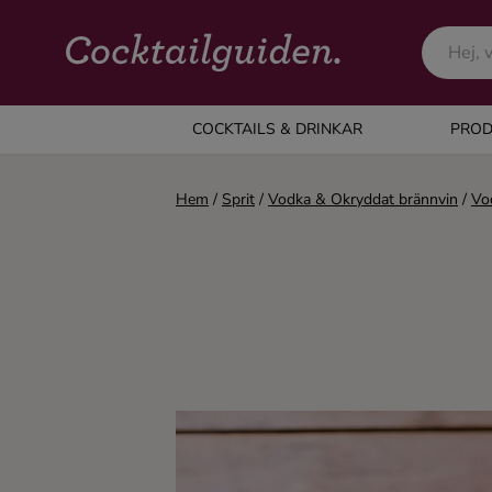
COCKTAILS & DRINKAR
COCKTAILS & DRINKAR
PROD
Alla cocktails & drinkar
Hem
/
Sprit
/
Vodka & Okryddat brännvin
/
Vo
Alkoholfritt
Champagne
Cocktails
Gin