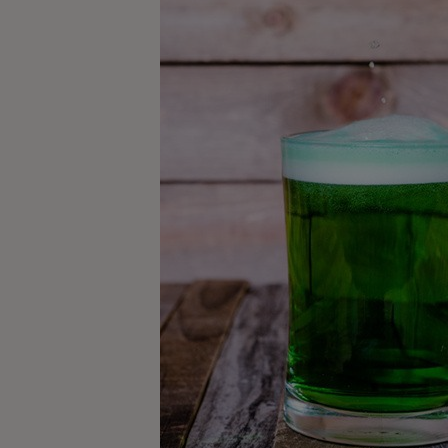
Kaffe
Konjak
Likör
Rom
Shots
Tequila
Vodka
Whisky