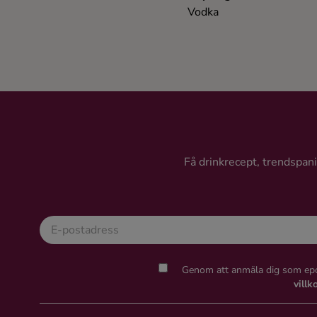
Vodka
Få drinkrecept, trendspanin
Genom att anmäla dig som epo
villk