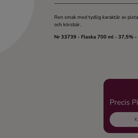
Ren smak med tydlig karaktär av pis
och körsbär.
Nr 33739
- Flaska 700 ml
- 37,5%
-
Precis P
K