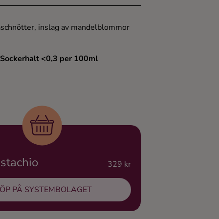
taschnötter, inslag av mandelblommor
 Sockerhalt <0,3 per 100ml
istachio
329 kr
ÖP PÅ SYSTEMBOLAGET