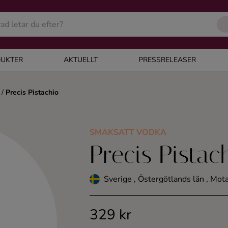
UKTER
AKTUELLT
PRESSRELEASER
/
Precis Pistachio
SMAKSATT VODKA
Precis Pistac
Sverige , Östergötlands län , Mo
329 kr