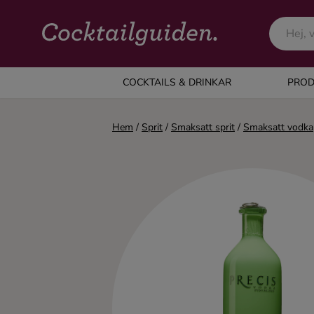
COCKTAILS & DRINKAR
COCKTAILS & DRINKAR
PROD
Alla cocktails & drinkar
Hem
/
Sprit
/
Smaksatt sprit
/
Smaksatt vodka
Alkoholfritt
Champagne
Cocktails
Gin