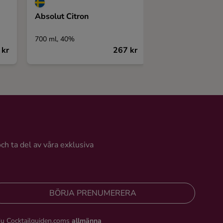
Absolut Citron
Pravda Coconut
700 ml, 40%
700 ml, 37,5%
 kr
267 kr
och ta del av våra exklusiva
BÖRJA PRENUMERERA
du Cocktailguiden.coms
allmänna