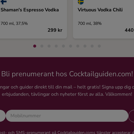
Shaman's Espresso Vodka
Virtuous Vodka Chili
700 ml, 37,5%
700 ml, 38%
299 kr
440
Bli prenumerant hos Cocktailguiden.com!
gar och guider direkt till din mail – helt gratis! Signa upp dig 
erbjudanden, tävlingar och nyheter först av alla. Välkommen!
st- och SMS-prenumerant på Cocktailguiden.coms tjänster accepterar 