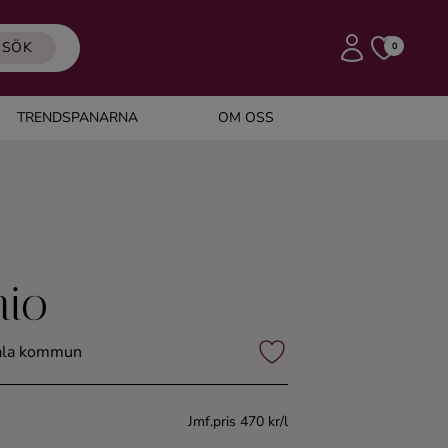
SÖK
0
TRENDSPANARNA
OM OSS
hio
tala kommun
Jmf.pris 470 kr/l