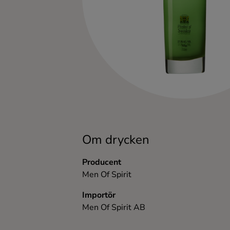
Kaffe
Konjak
Likör
Rom
Shots
Om drycken
Tequila
Producent
Men Of Spirit
Vodka
Importör
Men Of Spirit AB
Whisky