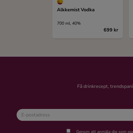
Alkkemist Vodka
700 ml, 40%
699 kr
Få drinkrecept, trendspanin
Genom att anmäla dig som epo