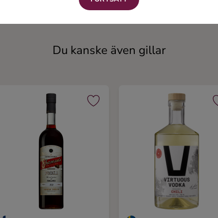
Smaksatt vodka
Vodka
Du kanske även gillar