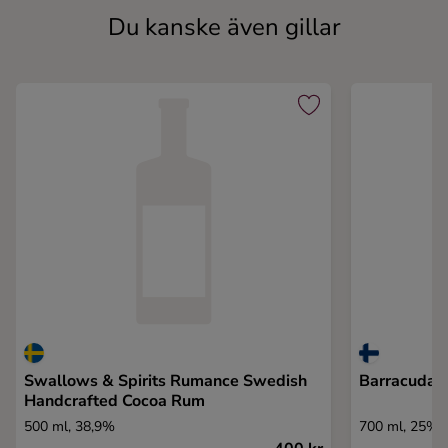
Du kanske även gillar
Swallows & Spirits Rumance Swedish
Barracuda T
Handcrafted Cocoa Rum
500 ml, 38,9%
700 ml, 25%