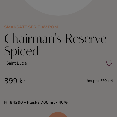
Kaffe
Konjak
SMAKSATT SPRIT AV ROM
Chairman's Reserve
Likör
Spiced
Rom
Saint Lucia
Shots
399 kr
Tequila
Jmf.pris 570 kr/l
Vodka
Nr 84290
- Flaska 700 ml
- 40%
Whisky