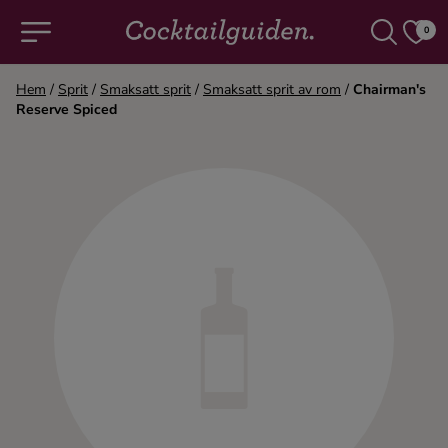
0
Hem
/
Sprit
/
Smaksatt sprit
/
Smaksatt sprit av rom
/
Chairman's
Reserve Spiced
COCKTAILS & DRINKAR
Alla cocktails & drinkar
Alkoholfritt
Champagne
Cocktails
Gin