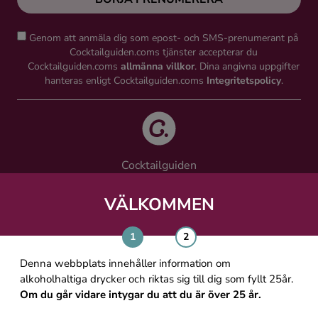
Genom att anmäla dig som epost- och SMS-prenumerant på
Cocktailguiden.coms tjänster accepterar du
Cocktailguiden.coms
allmänna villkor
. Dina angivna uppgifter
hanteras enligt Cocktailguiden.coms
Integritetspolicy
.
Cocktailguiden
Vinguiden Nordic AB
Västra Järnvägsgatan 21, 111 64 Stockholm
VÄLKOMMEN
info@cocktailguiden.com
Denna webbplats innehåller information om
alkoholhaltiga drycker och riktas sig till dig som fyllt 25år.
Om du går vidare intygar du att du är över 25 år.
OM COCKTAILGUIDEN