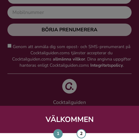
BÖRJA PRENUMERERA
Genom att anmäla dig som epost- och SMS-prenumerant på
Cocktailguiden.coms tjänster accepterar du
Cocktailguiden.coms
allmänna villkor
. Dina angivna uppgifter
hanteras enligt Cocktailguiden.coms
Integritetspolicy
.
Cocktailguiden
Vinguiden Nordic AB
Västra Järnvägsgatan 21, 111 64 Stockholm
VÄLKOMMEN
info@cocktailguiden.com