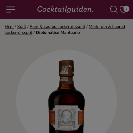
0
Hem
/
Sprit
/
Rom & Lagrad sockerrörssprit
/
Mörk rom & Lagrad
sockerrörssprit
/
Diplomático Mantuano
COCKTAILS & DRINKAR
Alla cocktails & drinkar
Alkoholfritt
Champagne
Cocktails
Gin