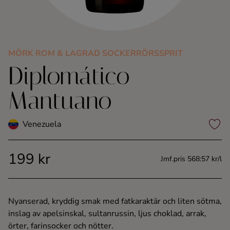
Kaffe
Konjak
MÖRK ROM & LAGRAD SOCKERRÖRSSPRIT
Diplomático
Likör
Mantuano
Rom
Venezuela
Shots
199 kr
Tequila
Jmf.pris 568:57 kr/l
Vodka
Nyanserad, kryddig smak med fatkaraktär och liten sötma,
inslag av apelsinskal, sultanrussin, ljus choklad, arrak,
Whisky
örter, farinsocker och nötter.