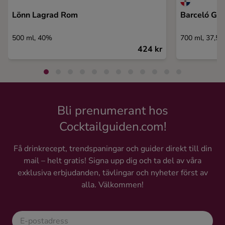
Lönn Lagrad Rom
Barceló Gra
500 ml, 40%
700 ml, 37,5
424 kr
Bli prenumerant hos
Cocktailguiden.com!
Få drinkrecept, trendspaningar och guider direkt till din
mail – helt gratis! Signa upp dig och ta del av våra
exklusiva erbjudanden, tävlingar och nyheter först av
alla. Välkommen!