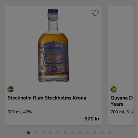
Stockholm Rum Stockholms Krona
Guyana Diam
Years
500 ml, 42%
700 ml, 51,8
670 kr