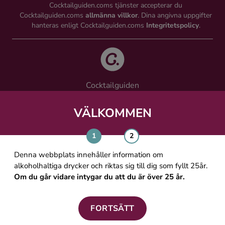
Cocktailguiden.coms tjänster accepterar du
Cocktailguiden.coms
allmänna villkor
. Dina angivna uppgifter
hanteras enligt Cocktailguiden.coms
Integritetspolicy
.
Cocktailguiden
Vinguiden Nordic AB
Västra Järnvägsgatan 21, 111 64 Stockholm
VÄLKOMMEN
info@cocktailguiden.com
Denna webbplats innehåller information om
alkoholhaltiga drycker och riktas sig till dig som fyllt 25år.
Om du går vidare intygar du att du är över 25 år.
OM COCKTAILGUIDEN
ALLMÄNNA VILLKOR
FORTSÄTT
PERSONUPPGIFTSPOLICY