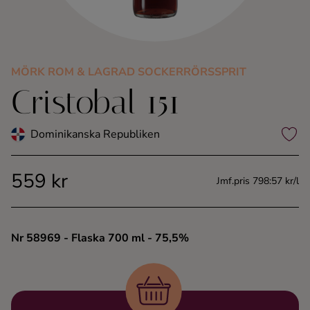
Kaffe
Konjak
MÖRK ROM & LAGRAD SOCKERRÖRSSPRIT
Cristobal 151
Likör
Rom
Dominikanska Republiken
Shots
559 kr
Jmf.pris 798:57 kr/l
Tequila
Nr 58969
- Flaska 700 ml
- 75,5%
Vodka
Whisky