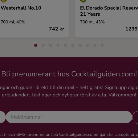
Westerhall No.10
El Dorado Special Reser
21 Years
700 ml, 40%
700 ml, 43%
742 kr
1299
Bli prenumerant hos Cocktailguiden.com!
gar och guider direkt till din mail – helt gratis! Signa upp dig 
erbjudanden, tävlingar och nyheter först av alla. Välkommen!
st- och SMS-prenumerant på Cocktailguiden.coms tjänster accepterar 