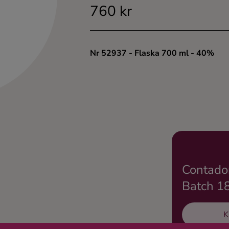
760 kr
Nr 52937
- Flaska 700 ml
- 40%
Contado
Batch 18
K