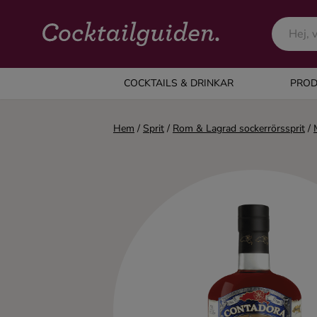
COCKTAILS & DRINKAR
COCKTAILS & DRINKAR
PROD
Alla cocktails & drinkar
Hem
/
Sprit
/
Rom & Lagrad sockerrörssprit
/
Alkoholfritt
Champagne
Cocktails
Gin