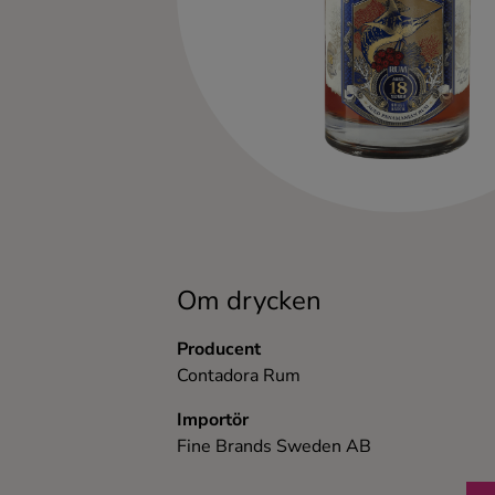
Kaffe
Konjak
Likör
Rom
Shots
Om drycken
Tequila
Producent
Contadora Rum
Vodka
Importör
Fine Brands Sweden AB
Whisky