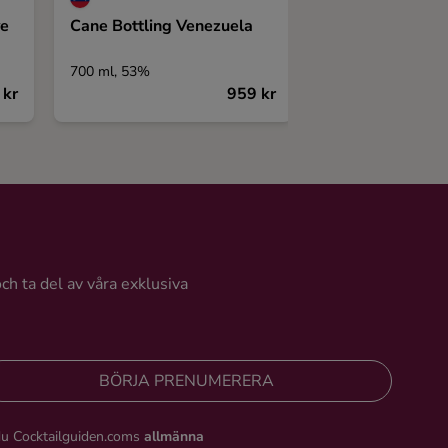
ve
Cane Bottling Venezuela
Zafra Ron Mast
21 Years
700 ml, 53%
700 ml, 40%
 kr
959 kr
och ta del av våra exklusiva
BÖRJA PRENUMERERA
du Cocktailguiden.coms
allmänna