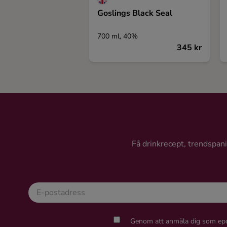
Goslings Black Seal
700 ml, 40%
345 kr
Få drinkrecept, trendspanin
Genom att anmäla dig som epo