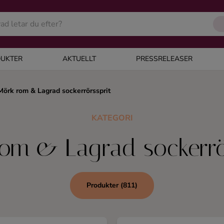
UKTER
AKTUELLT
PRESSRELEASER
Mörk rom & Lagrad sockerrörssprit
KATEGORI
om & Lagrad sockerrö
Produkter (811)