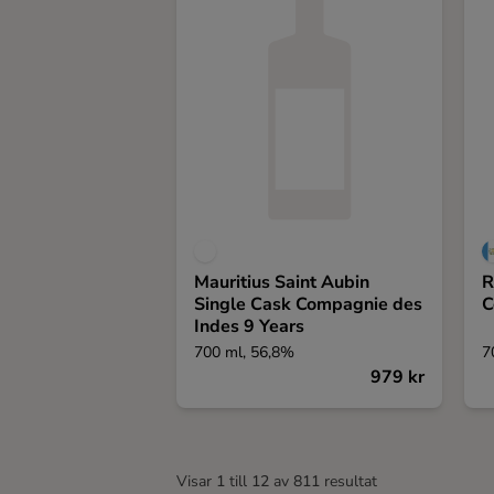
Mauritius Saint Aubin
R
Single Cask Compagnie des
C
Indes 9 Years
700 ml, 56,8%
7
979 kr
Visar
1
till
12
av
811
resultat