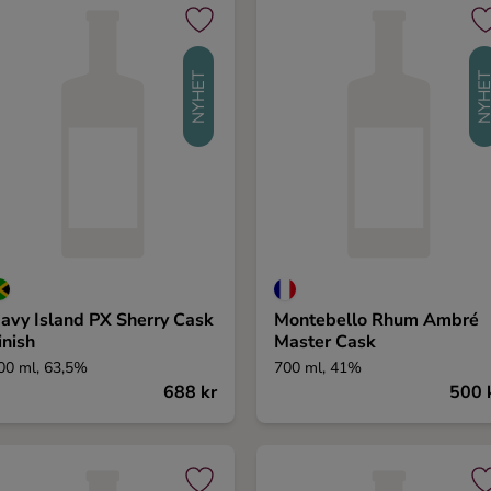
NYHET
NYHE
avy Island PX Sherry Cask
Montebello Rhum Ambré
inish
Master Cask
00 ml, 63,5%
700 ml, 41%
688 kr
500 