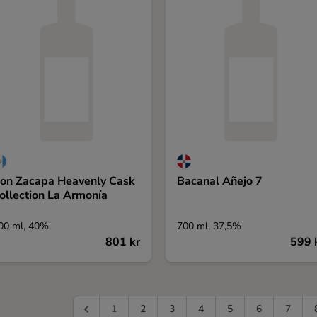
on Zacapa Heavenly Cask
Bacanal Añejo 7
ollection La Armonía
00 ml, 40%
700 ml, 37,5%
801 kr
599 
1
2
3
4
5
6
7