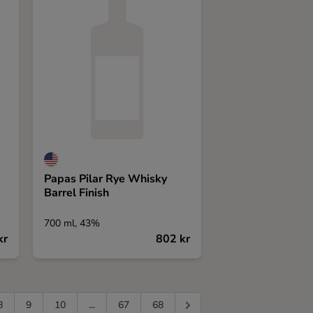
Papas Pilar Rye Whisky
Barrel Finish
700 ml, 43%
kr
802 kr
8
9
10
...
67
68