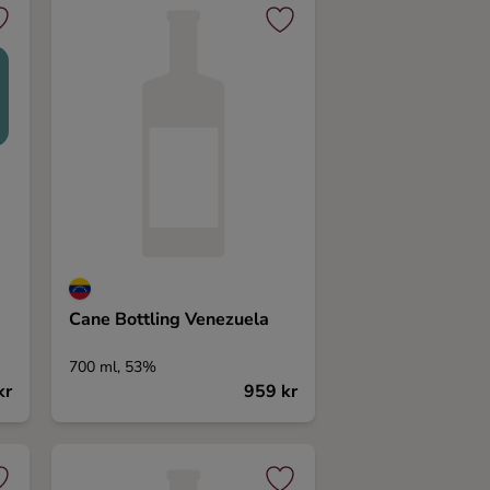
T
Cane Bottling Venezuela
700 ml, 53%
kr
959 kr