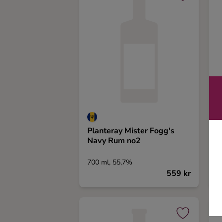
Ingredienser
Planteray Mister Fogg's
C
Navy Rum no2
T
700 ml, 55,7%
7
559 kr