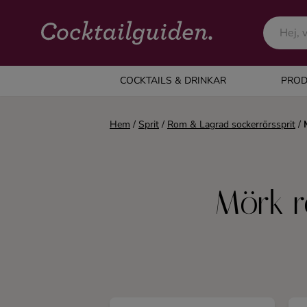
COCKTAILS & DRINKAR
COCKTAILS & DRINKAR
PROD
Alla cocktails & drinkar
Hem
/
Sprit
/
Rom & Lagrad sockerrörssprit
/
Alkoholfritt
Mörk r
Champagne
Cocktails
Gin