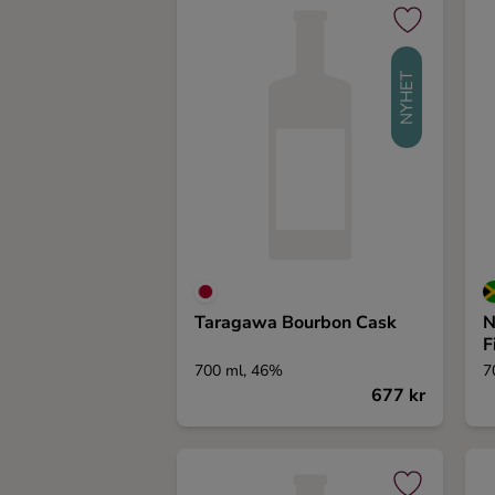
Kaffe
Konjak
NYHET
Likör
Rom
Shots
Taragawa Bourbon Cask
N
Tequila
F
700 ml, 46%
7
677 kr
Vodka
Whisky