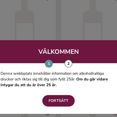
VÄLKOMMEN
olours of Rum Trinidad
A-Bay Spirit Palma
Denna webbplats innehåller information om alkoholhaltiga
DL 8 years Cask #1964
drycker och riktas sig till dig som fyllt 25år.
Om du går vidare
intygar du att du är över 25 år.
00 ml, 69,5%
500 ml, 48,5%
1099 kr
895 
FORTSÄTT