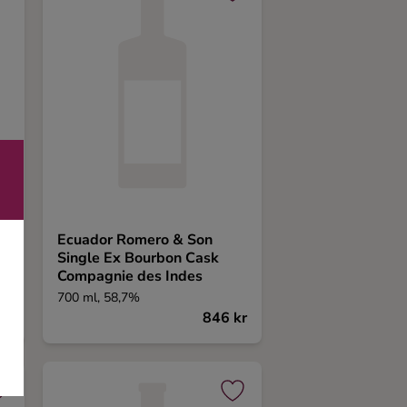
Ecuador Romero & Son
Single Ex Bourbon Cask
Compagnie des Indes
700 ml, 58,7%
kr
846 kr