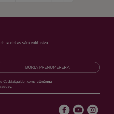
och ta del av våra exklusiva
BÖRJA PRENUMERERA
du Cocktailguiden.coms
allmänna
tspolicy
.