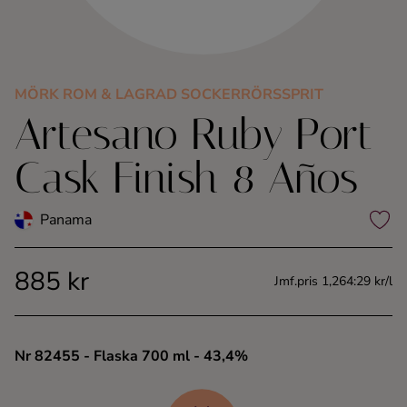
Kaffe
Konjak
MÖRK ROM & LAGRAD SOCKERRÖRSSPRIT
Artesano Ruby Port
Likör
Cask Finish 8 Años
Rom
Panama
Shots
885 kr
Tequila
Jmf.pris 1,264:29 kr/l
Vodka
Nr 82455
- Flaska 700 ml
- 43,4%
Whisky