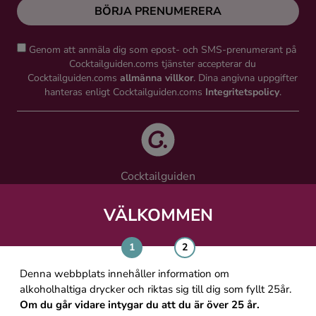
BÖRJA PRENUMERERA
Genom att anmäla dig som epost- och SMS-prenumerant på
Cocktailguiden.coms tjänster accepterar du
Cocktailguiden.coms
allmänna villkor
. Dina angivna uppgifter
hanteras enligt Cocktailguiden.coms
Integritetspolicy
.
Cocktailguiden
Vinguiden Nordic AB
Västra Järnvägsgatan 21, 111 64 Stockholm
VÄLKOMMEN
info@cocktailguiden.com
Denna webbplats innehåller information om
alkoholhaltiga drycker och riktas sig till dig som fyllt 25år.
Om du går vidare intygar du att du är över 25 år.