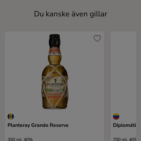
Du kanske även gillar
Planteray Grande Reserve
Diplomátic
350 ml, 40%
700 ml, 40%