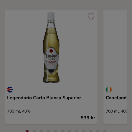
Legendario Carta Blanca Superior
Copeland S
700 ml, 40%
700 ml, 40%
539 kr