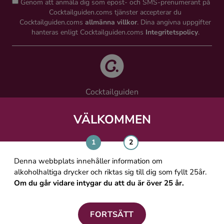
Genom att anmäla dig som epost- och SMS-prenumerant på
Cocktailguiden.coms tjänster accepterar du
Cocktailguiden.coms
allmänna villkor
. Dina angivna uppgifter
hanteras enligt Cocktailguiden.coms
Integritetspolicy
.
Cocktailguiden
Vinguiden Nordic AB
Västra Järnvägsgatan 21, 111 64 Stockholm
VÄLKOMMEN
info@cocktailguiden.com
Denna webbplats innehåller information om
alkoholhaltiga drycker och riktas sig till dig som fyllt 25år.
Om du går vidare intygar du att du är över 25 år.
OM COCKTAILGUIDEN
ALLMÄNNA VILLKOR
FORTSÄTT
PERSONUPPGIFTSPOLICY