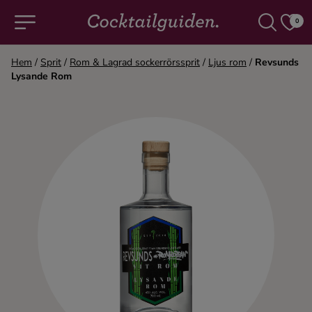
0
Hem
/
Sprit
/
Rom & Lagrad sockerrörssprit
/
Ljus rom
/
Revsunds
Lysande Rom
COCKTAILS & DRINKAR
Alla cocktails & drinkar
Alkoholfritt
Champagne
Cocktails
Gin