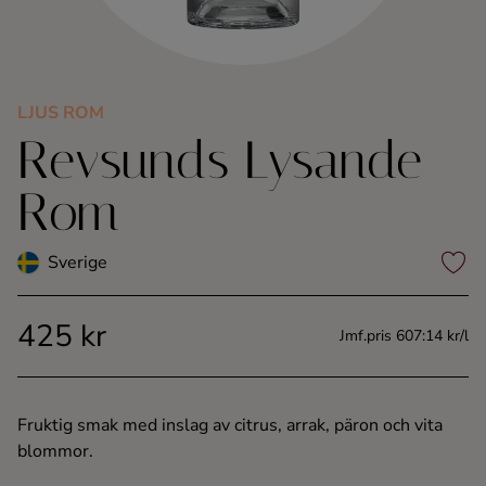
Kaffe
Konjak
LJUS ROM
Revsunds Lysande
Likör
Rom
Rom
Sverige
Shots
425 kr
Tequila
Jmf.pris 607:14 kr/l
Vodka
Fruktig smak med inslag av citrus, arrak, päron och vita
blommor.
Whisky