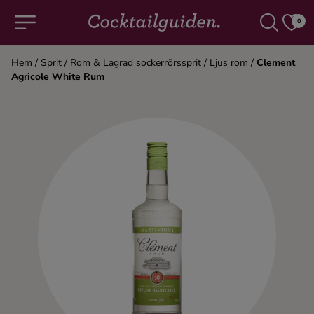
0
Hem
/
Sprit
/
Rom & Lagrad sockerrörssprit
/
Ljus rom
/
Clement
Agricole White Rum
COCKTAILS & DRINKAR
Alla cocktails & drinkar
Alkoholfritt
Champagne
Cocktails
Gin