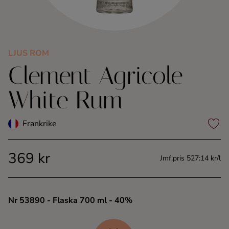
Kaffe
Konjak
LJUS ROM
Clement Agricole
Likör
White Rum
Rom
Frankrike
Shots
369 kr
Tequila
Jmf.pris 527:14 kr/l
Vodka
Nr 53890
- Flaska 700 ml
- 40%
Whisky