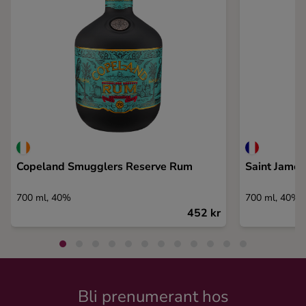
Copeland Smugglers Reserve Rum
Saint James
700 ml, 40%
700 ml, 40%
452 kr
Bli prenumerant hos