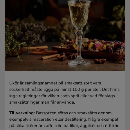
Kaffe
Konjak
Likör
Rom
Shots
Likör är samlingsnamnet på smaksatt sprit vars
Tequila
sockerhalt måste ligga på minst 100 g per liter. Det finns
inga regleringar för vilken sorts sprit eller vad för slags
smaksättningar man får använda.
Vodka
Tillverkning:
Basspriten sötas och smaksätts genom
exempelvis maceration eller destillering. Några exempel
Whisky
på olika likörer är kaffelikör, bärlikör, ägglikör och örtlikör.