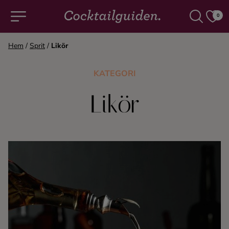
0
Hem
/
Sprit
/
Likör
COCKTAILS & DRINKAR
KATEGORI
Alla cocktails & drinkar
Likör
Alkoholfritt
Champagne
Cocktails
Gin