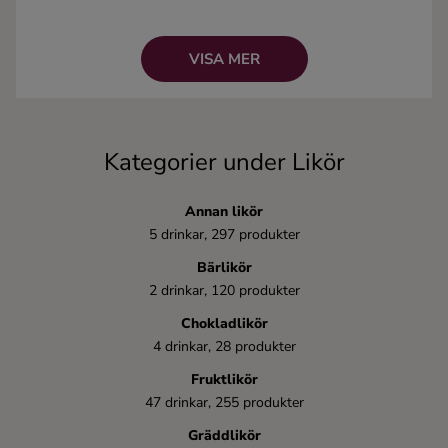
Alkoholhalt:
Vanligtvis mellan 15 och 40%.
Ingredienser
Kända drinkar:
Rosa Pantern
VISA MER
(Likör 43),
White Russian
(Kahlùa),
Cosmopolitan
(Cointreau)
Kategorier under Likör
Annan likör
5 drinkar, 297 produkter
Bärlikör
2 drinkar, 120 produkter
Chokladlikör
4 drinkar, 28 produkter
Fruktlikör
47 drinkar, 255 produkter
Gräddlikör