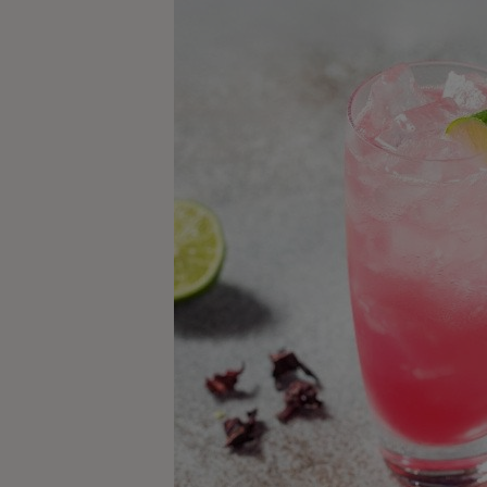
Kaffe
Konjak
Likör
Rom
Shots
Tequila
Vodka
Whisky