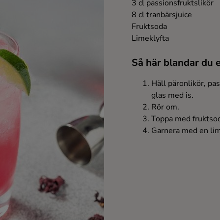
3 cl passionsfruktslikör
8 cl tranbärsjuice
Fruktsoda
Limeklyfta
Så här blandar du 
Häll päronlikör, pas
glas med is.
Rör om.
Toppa med fruktso
Garnera med en lim