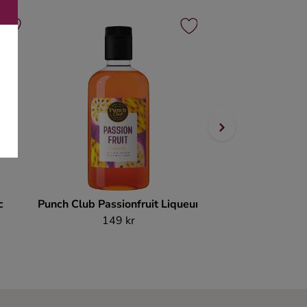
c
Punch Club Passionfruit Liqueur
Clement Créo
149 kr
449 k