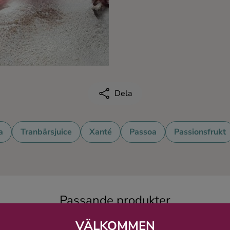
Dela
a
Tranbärsjuice
Xanté
Passoa
Passionsfrukt
Passande produkter
VÄLKOMMEN