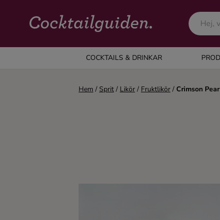
COCKTAILS & DRINKAR
COCKTAILS & DRINKAR
PROD
Alla cocktails & drinkar
Hem
/
Sprit
/
Likör
/
Fruktlikör
/
Crimson Pear
Alkoholfritt
Champagne
Cocktails
Gin