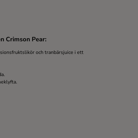
en Crimson Pear:
sionsfruktslikör och tranbärsjuice i ett
da.
eklyfta.