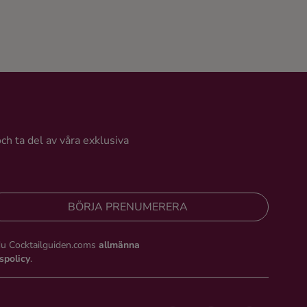
och ta del av våra exklusiva
BÖRJA PRENUMERERA
du Cocktailguiden.coms
allmänna
tspolicy
.