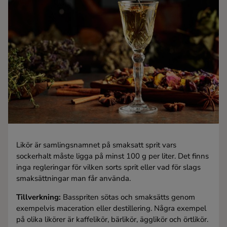
Kaffe
Konjak
Likör
Rom
Shots
Likör är samlingsnamnet på smaksatt sprit vars
Tequila
sockerhalt måste ligga på minst 100 g per liter. Det finns
inga regleringar för vilken sorts sprit eller vad för slags
smaksättningar man får använda.
Vodka
Tillverkning:
Basspriten sötas och smaksätts genom
exempelvis maceration eller destillering. Några exempel
Whisky
på olika likörer är kaffelikör, bärlikör, ägglikör och örtlikör.