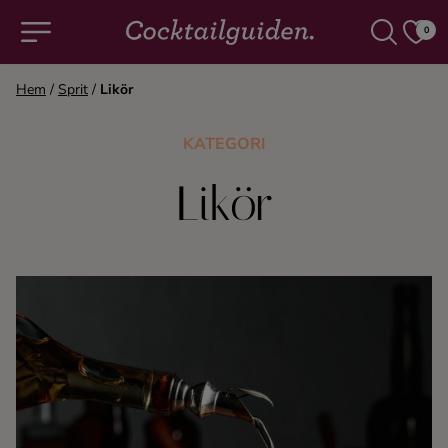
0
Hem
/
Sprit
/
Likör
COCKTAILS & DRINKAR
KATEGORI
Alla cocktails & drinkar
Likör
Alkoholfritt
Champagne
Cocktails
Gin