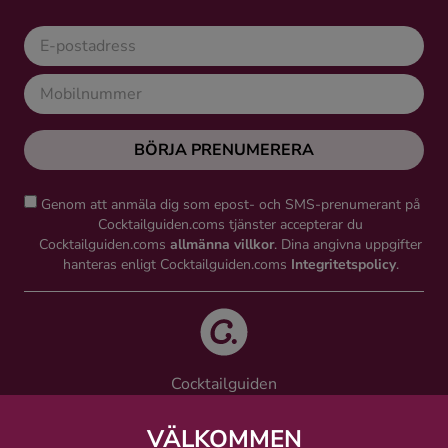
BÖRJA PRENUMERERA
Genom att anmäla dig som epost- och SMS-prenumerant på
Cocktailguiden.coms tjänster accepterar du
Cocktailguiden.coms
allmänna villkor
. Dina angivna uppgifter
hanteras enligt Cocktailguiden.coms
Integritetspolicy
.
Cocktailguiden
Vinguiden Nordic AB
Västra Järnvägsgatan 21, 111 64 Stockholm
VÄLKOMMEN