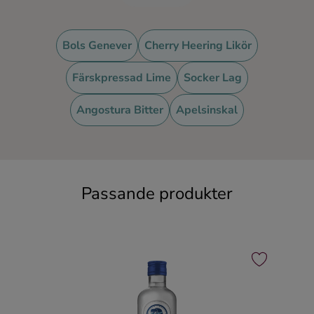
Bols Genever
Cherry Heering Likör
Färskpressad Lime
Socker Lag
Angostura Bitter
Apelsinskal
Passande produkter