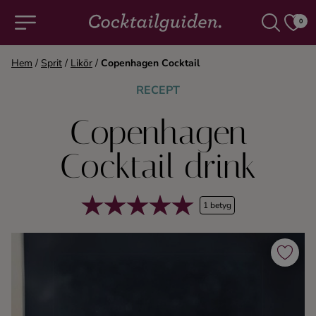
0
Hem
/
Sprit
/
Likör
/
Copenhagen Cocktail
COCKTAILS & DRINKAR
RECEPT
Copenhagen
Alla cocktails & drinkar
Cocktail drink
Alkoholfritt
1 betyg
Champagne
Cocktails
Gin