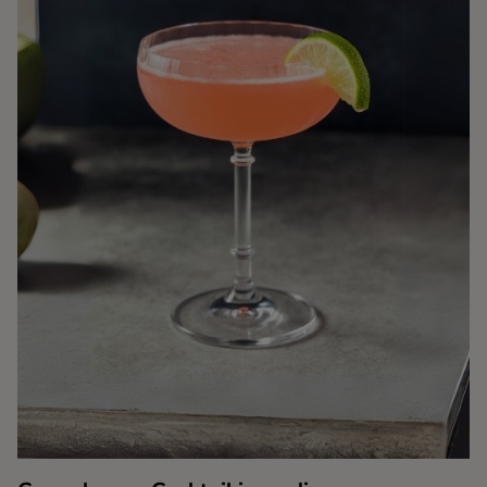
Kaffe
Konjak
Likör
Rom
Shots
Tequila
Vodka
Whisky