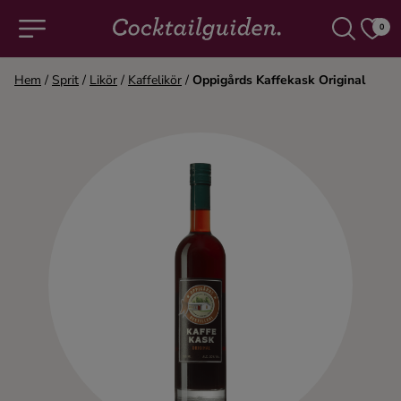
0
Hem
/
Sprit
/
Likör
/
Kaffelikör
/
Oppigårds Kaffekask Original
COCKTAILS & DRINKAR
Alla cocktails & drinkar
Alkoholfritt
Champagne
Cocktails
Gin