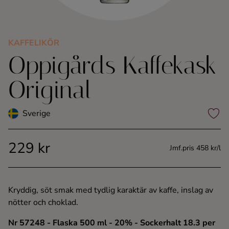
Kaffe
Konjak
KAFFELIKÖR
Oppigårds Kaffekask
Likör
Original
Rom
Sverige
Shots
229 kr
Jmf.pris 458 kr/l
Tequila
Vodka
Kryddig, söt smak med tydlig karaktär av kaffe, inslag av
nötter och choklad.
Whisky
Nr 57248
- Flaska 500 ml
- 20%
- Sockerhalt 18.3 per