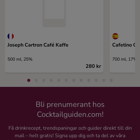
Joseph Cartron Café Kaffe
Cafetino Co
500 ml, 25%
700 ml, 17%
280 kr
Bli prenumerant hos
Cocktailguiden.com!
Få drinkrecept, trendspaningar och guider direkt till din
mail – helt gratis! Signa upp dig och ta del av våra