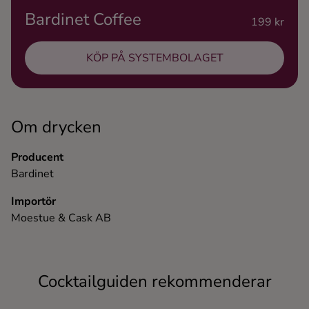
Bardinet Coffee
Ingredienser
199 kr
KÖP PÅ SYSTEMBOLAGET
Om drycken
Producent
Bardinet
Importör
Moestue & Cask AB
Cocktailguiden rekommenderar