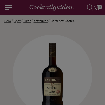
0
Hem
/
Sprit
/
Likör
/
Kaffelikör
/
Bardinet Coffee
COCKTAILS & DRINKAR
Alla cocktails & drinkar
Alkoholfritt
Champagne
Cocktails
Gin