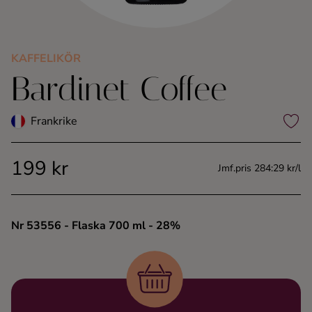
Kaffe
Konjak
KAFFELIKÖR
Bardinet Coffee
Likör
Frankrike
Rom
199 kr
Jmf.pris 284:29 kr/l
Shots
Tequila
Nr 53556
- Flaska 700 ml
- 28%
Vodka
Whisky