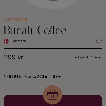
Kaffe
Konjak
KAFFELIKÖR
Bucah Coffee
Likör
Danmark
Rom
299 kr
Jmf.pris 427:14 kr/l
Shots
Tequila
Nr 85915
- Flaska 700 ml
- 38%
Vodka
Whisky