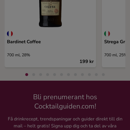
Bardinet Coffee
Strega Gran
700 ml, 28%
700 ml, 25%
199 kr
Bli prenumerant hos
Cocktailguiden.com!
Få drinkrecept, trendspaningar och guider direkt till din
mail – helt gratis! Signa upp dig och ta del av våra