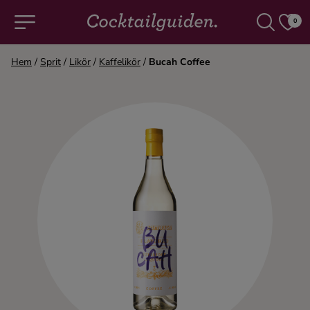
0
Hem
/
Sprit
/
Likör
/
Kaffelikör
/
Bucah Coffee
COCKTAILS & DRINKAR
Alla cocktails & drinkar
Alkoholfritt
Champagne
Cocktails
Gin