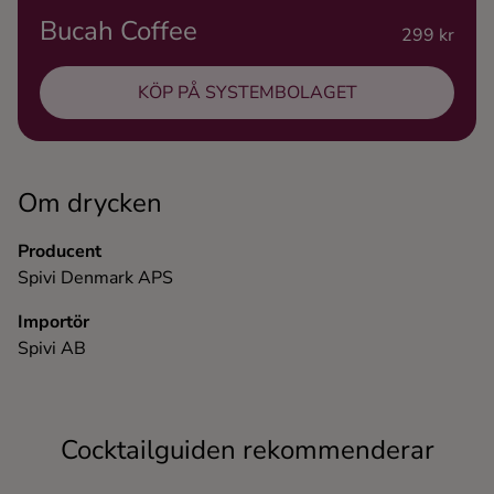
Bucah Coffee
Ingredienser
299 kr
KÖP PÅ SYSTEMBOLAGET
Om drycken
Producent
Spivi Denmark APS
Importör
Spivi AB
Cocktailguiden rekommenderar