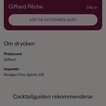
Giffard Pêche
Ingredienser
396 kr
KÖP PÅ SYSTEMBOLAGET
Om drycken
Producent
Giffard
Importör
Renbjer Fine Spirits AB
Cocktailguiden rekommenderar