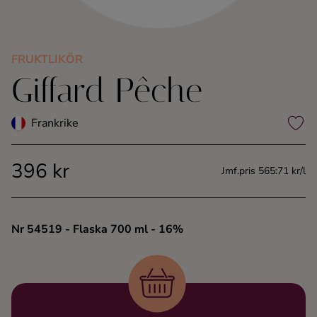
Kaffe
Konjak
FRUKTLIKÖR
Giffard Pêche
Likör
Frankrike
Rom
396 kr
Jmf.pris 565:71 kr/l
Shots
Tequila
Nr 54519
- Flaska 700 ml
- 16%
Vodka
Whisky