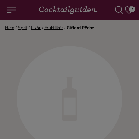
0
Hem
/
Sprit
/
Likör
/
Fruktlikör
/
Giffard Pêche
COCKTAILS & DRINKAR
Alla cocktails & drinkar
Alkoholfritt
Champagne
Cocktails
Gin