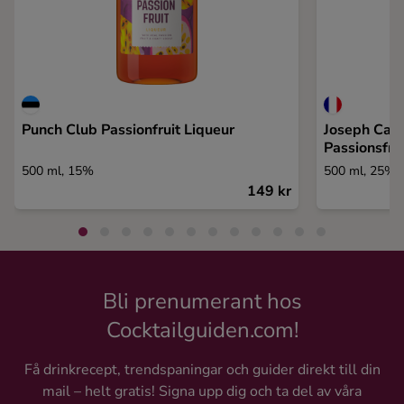
Punch Club Passionfruit Liqueur
Joseph Cartr
Passionsfru
500 ml, 15%
500 ml, 25%
149 kr
Bli prenumerant hos
Cocktailguiden.com!
Få drinkrecept, trendspaningar och guider direkt till din
mail – helt gratis! Signa upp dig och ta del av våra