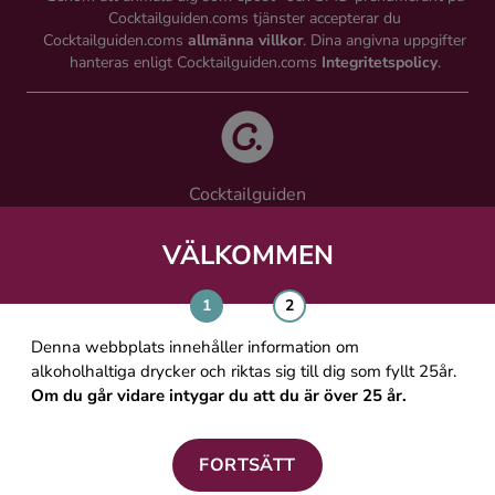
Cocktailguiden.coms tjänster accepterar du
Cocktailguiden.coms
allmänna villkor
. Dina angivna uppgifter
hanteras enligt Cocktailguiden.coms
Integritetspolicy
.
Cocktailguiden
Vinguiden Nordic AB
Västra Järnvägsgatan 21, 111 64 Stockholm
VÄLKOMMEN
info@cocktailguiden.com
Denna webbplats innehåller information om
alkoholhaltiga drycker och riktas sig till dig som fyllt 25år.
Om du går vidare intygar du att du är över 25 år.
OM COCKTAILGUIDEN
ALLMÄNNA VILLKOR
FORTSÄTT
PERSONUPPGIFTSPOLICY