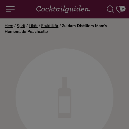
0
Hem
/
Sprit
/
Likör
/
Fruktlikör
/
Zuidam Distillers Mom's
Homemade Peachcello
COCKTAILS & DRINKAR
Alla cocktails & drinkar
Alkoholfritt
Champagne
Cocktails
Gin