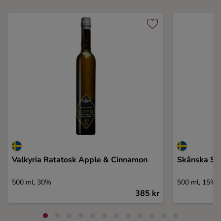
Valkyria Ratatosk Apple & Cinnamon
Skånska Sp
500 ml, 30%
500 ml, 15%
385 kr