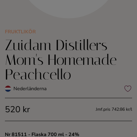
Kaffe
Konjak
FRUKTLIKÖR
Zuidam Distillers
Likör
Mom's Homemade
Rom
Peachcello
Shots
Nederländerna
Tequila
520 kr
Vodka
Jmf.pris 742:86 kr/l
Whisky
Nr 81511
- Flaska 700 ml
- 24%