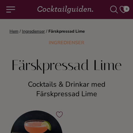
0
Hem
/
Ingredienser
/
Färskpressad Lime
COCKTAILS & DRINKAR
INGREDIENSER
Alla cocktails & drinkar
Färskpressad Lime
Alkoholfritt
Cocktails & Drinkar med
Champagne
Färskpressad Lime
Cocktails
Gin