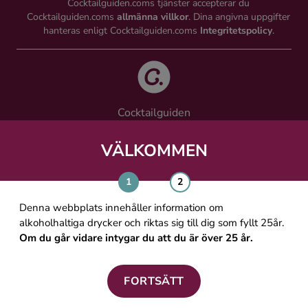
Cocktailguiden.coms tjänster accepterar du
Cocktailguiden.coms
allmänna villkor
. Dina angivna uppgifter
hanteras enligt Cocktailguiden.coms
Integritetspolicy
.
Cocktailguiden
Vinguiden Nordic AB
Västra Järnvägsgatan 21, 111 64 Stockholm
VÄLKOMMEN
info@cocktailguiden.com
Denna webbplats innehåller information om
alkoholhaltiga drycker och riktas sig till dig som fyllt 25år.
Om du går vidare intygar du att du är över 25 år.
OM COCKTAILGUIDEN
ALLMÄNNA VILLKOR
FORTSÄTT
PERSONUPPGIFTSPOLICY