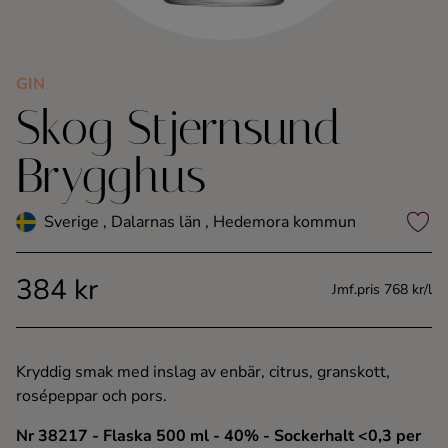
Kaffe
Konjak
GIN
Skog Stjernsund
Likör
Brygghus
Rom
Sverige , Dalarnas län , Hedemora kommun
Shots
384 kr
Jmf.pris 768 kr/l
Tequila
Vodka
Kryddig smak med inslag av enbär, citrus, granskott,
rosépeppar och pors.
Whisky
Nr 38217
- Flaska 500 ml
- 40%
- Sockerhalt <0,3 per