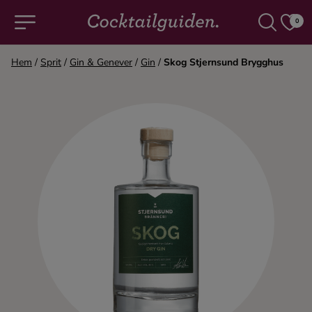
0
Hem
/
Sprit
/
Gin & Genever
/
Gin
/
Skog Stjernsund Brygghus
COCKTAILS & DRINKAR
Alla cocktails & drinkar
Alkoholfritt
Champagne
Cocktails
Gin