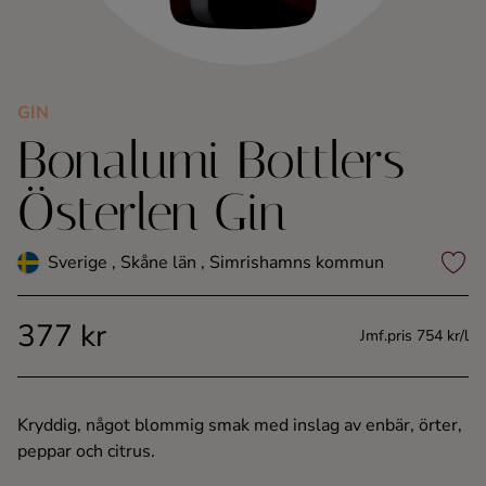
Kaffe
Konjak
GIN
Bonalumi Bottlers
Likör
Österlen Gin
Rom
Sverige , Skåne län , Simrishamns kommun
Shots
377 kr
Tequila
Jmf.pris 754 kr/l
Vodka
Kryddig, något blommig smak med inslag av enbär, örter,
peppar och citrus.
Whisky