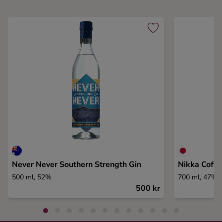
Never Never Southern Strength Gin
Nikka Coffe
500 ml, 52%
700 ml, 47%
500 kr