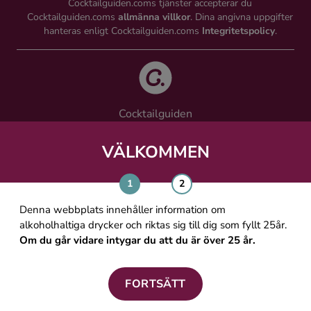
Cocktailguiden.coms tjänster accepterar du
Cocktailguiden.coms
allmänna villkor
. Dina angivna uppgifter
hanteras enligt Cocktailguiden.coms
Integritetspolicy
.
Cocktailguiden
Vinguiden Nordic AB
Västra Järnvägsgatan 21, 111 64 Stockholm
VÄLKOMMEN
info@cocktailguiden.com
Denna webbplats innehåller information om
alkoholhaltiga drycker och riktas sig till dig som fyllt 25år.
Om du går vidare intygar du att du är över 25 år.
OM COCKTAILGUIDEN
ALLMÄNNA VILLKOR
FORTSÄTT
PERSONUPPGIFTSPOLICY