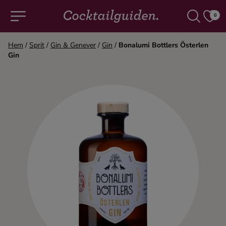
0
Hem
/
Sprit
/
Gin & Genever
/
Gin
/
Bonalumi Bottlers Österlen
Gin
COCKTAILS & DRINKAR
Alla cocktails & drinkar
Alkoholfritt
Champagne
Cocktails
Gin