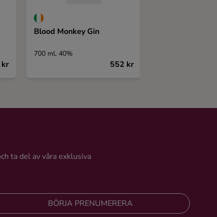
Blood Monkey Gin
OHD Vidda Gin
700 ml, 40%
700 ml, 43%
 kr
552 kr
och ta del av våra exklusiva
BÖRJA PRENUMERERA