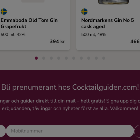
Emmaboda Old Tom Gin
Nordmarkens Gin No 5
Grapefrukt
cask aged
500 ml, 42%
500 ml, 48%
394 kr
466
Bli prenumerant hos Cocktailguiden.com!
gar och guider direkt till din mail – helt gratis! Signa upp dig 
erbjudanden, tävlingar och nyheter först av alla. Välkommen!