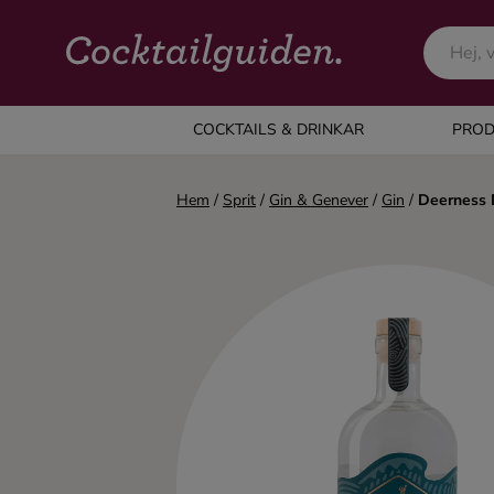
COCKTAILS & DRINKAR
COCKTAILS & DRINKAR
PROD
Alla cocktails & drinkar
Hem
/
Sprit
/
Gin & Genever
/
Gin
/
Deerness D
Alkoholfritt
Champagne
Cocktails
Gin