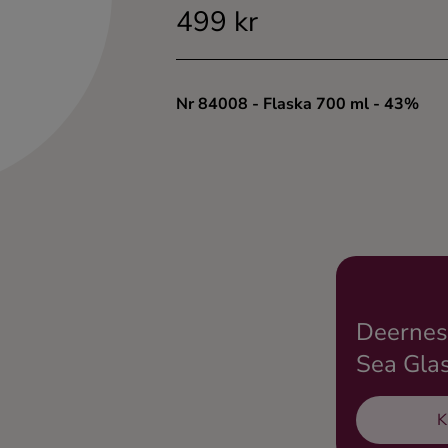
499 kr
Nr 84008
- Flaska 700 ml
- 43%
Deerness
Sea Gla
K