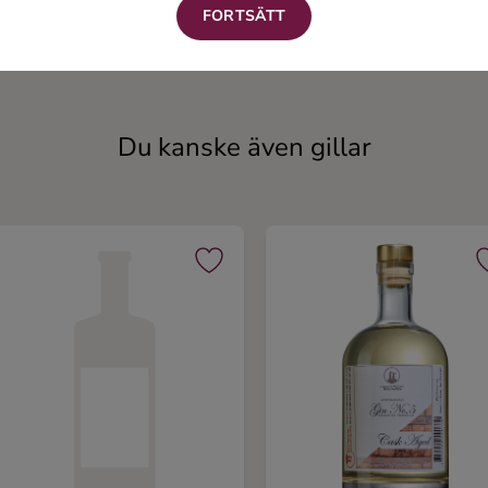
FORTSÄTT
Clover Club
Fläder GT
Gin
Gin
Du kanske även gillar