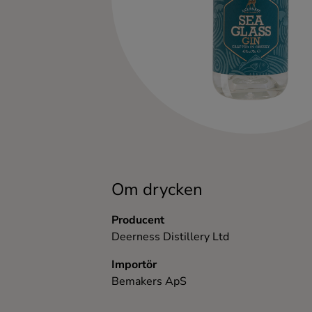
Kaffe
Konjak
Likör
Rom
Shots
Om drycken
Tequila
Producent
Deerness Distillery Ltd
Vodka
Importör
Bemakers ApS
Whisky