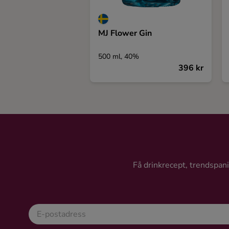
MJ Flower Gin
500 ml, 40%
396 kr
Få drinkrecept, trendspanin