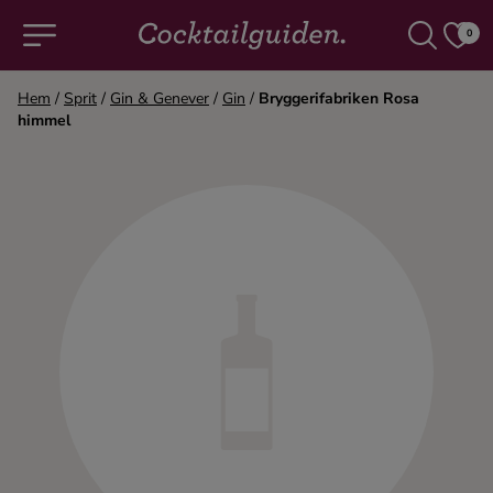
0
Hem
/
Sprit
/
Gin & Genever
/
Gin
/
Bryggerifabriken Rosa
himmel
COCKTAILS & DRINKAR
Alla cocktails & drinkar
Alkoholfritt
Champagne
Cocktails
Gin