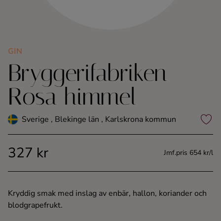
Kaffe
Konjak
GIN
Bryggerifabriken
Likör
Rosa himmel
Rom
Sverige , Blekinge län , Karlskrona kommun
Shots
327 kr
Tequila
Jmf.pris 654 kr/l
Vodka
Kryddig smak med inslag av enbär, hallon, koriander och
blodgrapefrukt.
Whisky