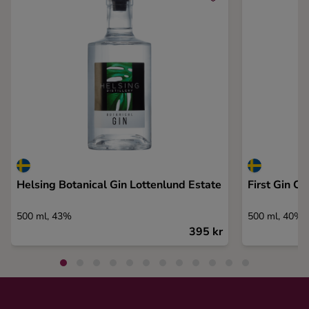
Helsing Botanical Gin Lottenlund Estate
First Gin Ca
500 ml, 43%
500 ml, 40%
395 kr