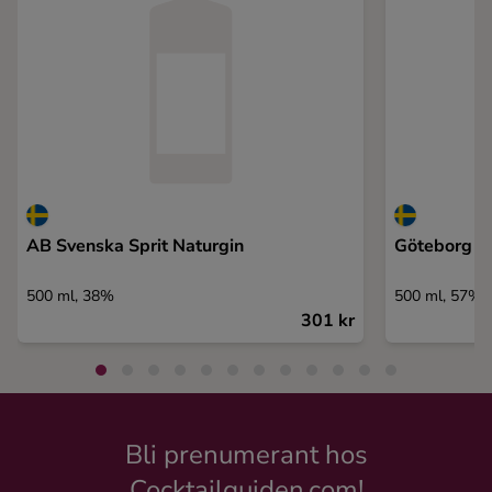
AB Svenska Sprit Naturgin
Göteborg G
500 ml, 38%
500 ml, 57%
301 kr
Bli prenumerant hos
Cocktailguiden.com!