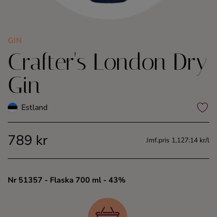
Kaffe
Konjak
GIN
Crafter's London Dry
Likör
Gin
Rom
Estland
Shots
789 kr
Jmf.pris 1,127:14 kr/l
Tequila
Vodka
Nr 51357
- Flaska 700 ml
- 43%
Whisky