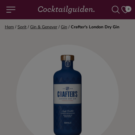
0
Hem
/
Sprit
/
Gin & Genever
/
Gin
/
Crafter's London Dry Gin
COCKTAILS & DRINKAR
Alla cocktails & drinkar
Alkoholfritt
Champagne
Cocktails
Gin