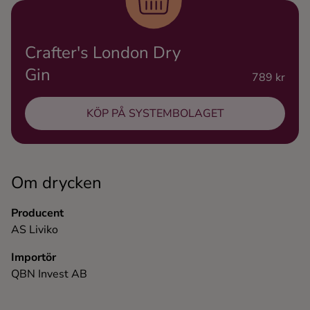
Ingredienser
Crafter's London Dry
Gin
789 kr
KÖP PÅ SYSTEMBOLAGET
Om drycken
Producent
AS Liviko
Importör
QBN Invest AB