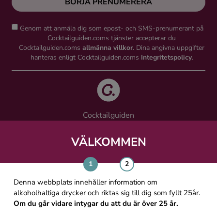
BÖRJA PRENUMERERA
Genom att anmäla dig som epost- och SMS-prenumerant på
Cocktailguiden.coms tjänster accepterar du
Cocktailguiden.coms
allmänna villkor
. Dina angivna uppgifter
hanteras enligt Cocktailguiden.coms
Integritetspolicy
.
Cocktailguiden
Vinguiden Nordic AB
Västra Järnvägsgatan 21, 111 64 Stockholm
VÄLKOMMEN
info@cocktailguiden.com
Denna webbplats innehåller information om
alkoholhaltiga drycker och riktas sig till dig som fyllt 25år.
Om du går vidare intygar du att du är över 25 år.
OM COCKTAILGUIDEN