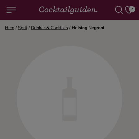
0
Hem
/
Sprit
/
Drinkar & Cocktails
/
Helsing Negroni
COCKTAILS & DRINKAR
Alla cocktails & drinkar
Alkoholfritt
Champagne
Cocktails
Gin