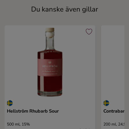
Du kanske även gillar
Hellström Rhubarb Sour
Contraband
500 ml, 15%
200 ml, 24,9