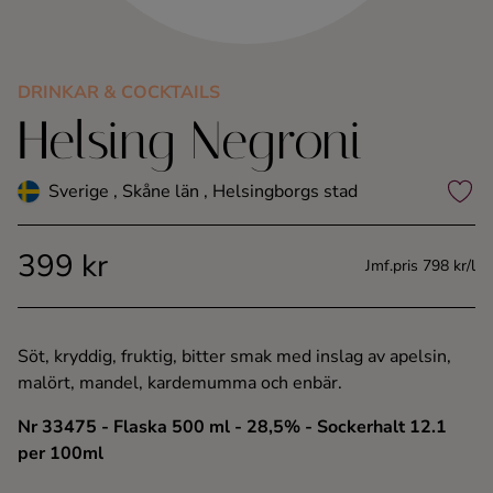
Kaffe
Konjak
DRINKAR & COCKTAILS
Helsing Negroni
Likör
Sverige , Skåne län , Helsingborgs stad
Rom
399 kr
Jmf.pris 798 kr/l
Shots
Tequila
Söt, kryddig, fruktig, bitter smak med inslag av apelsin,
malört, mandel, kardemumma och enbär.
Vodka
Nr 33475
- Flaska 500 ml
- 28,5%
- Sockerhalt 12.1
per 100ml
Whisky