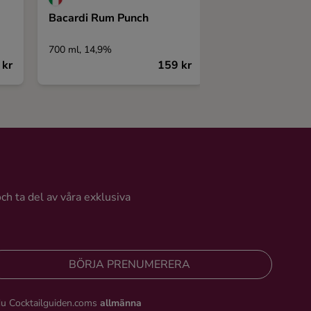
Bacardi Rum Punch
Gotlands Ginfab
Espresso Martin
700 ml, 14,9%
500 ml, 20,4%
 kr
159 kr
och ta del av våra exklusiva
BÖRJA PRENUMERERA
du Cocktailguiden.coms
allmänna