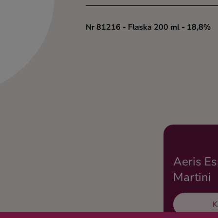
Nr 81216
- Flaska 200 ml
- 18,8%
Aeris E
Martini
K