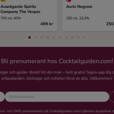
Avantgarde Spirits
Aeris Negroni
Company The Vesper
700 ml, 40%
200 ml, 23,3%
499 kr
250
Bli prenumerant hos Cocktailguiden.com!
gar och guider direkt till din mail – helt gratis! Signa upp dig 
erbjudanden, tävlingar och nyheter först av alla. Välkommen!
st- och SMS-prenumerant på Cocktailguiden.coms tjänster accepterar 