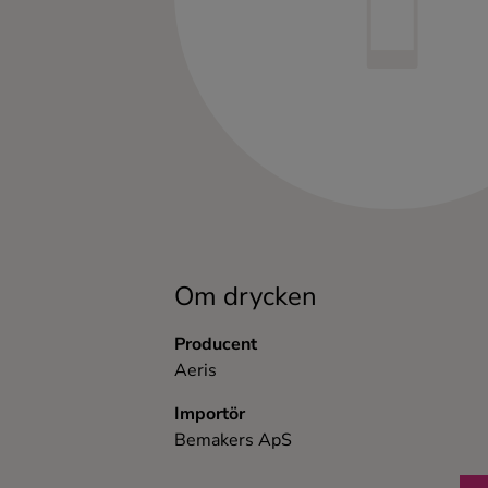
Kaffe
Konjak
Likör
Rom
Shots
Om drycken
Tequila
Producent
Aeris
Vodka
Importör
Bemakers ApS
Whisky