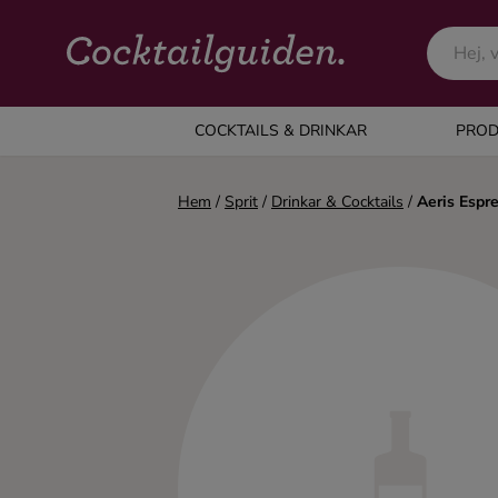
COCKTAILS & DRINKAR
COCKTAILS & DRINKAR
PROD
Alla cocktails & drinkar
Hem
/
Sprit
/
Drinkar & Cocktails
/
Aeris Espre
Alkoholfritt
Champagne
Cocktails
Gin