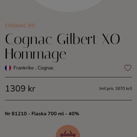
Kaffe
Konjak
COGNAC XO
Cognac Gilbert XO
Likör
Hommage
Rom
Frankrike , Cognac
Shots
1309 kr
Jmf.pris 1870 kr/l
Tequila
Vodka
Nr 81210
- Flaska 700 ml
- 40%
Whisky