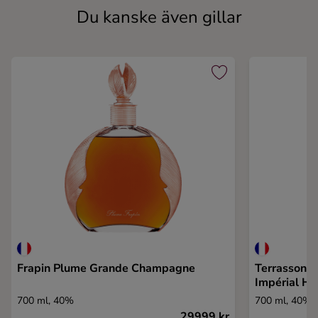
Du kanske även gillar
Frapin Plume Grande Champagne
Terrasson 
Impérial Ho
700 ml, 40%
700 ml, 40%
29999 kr