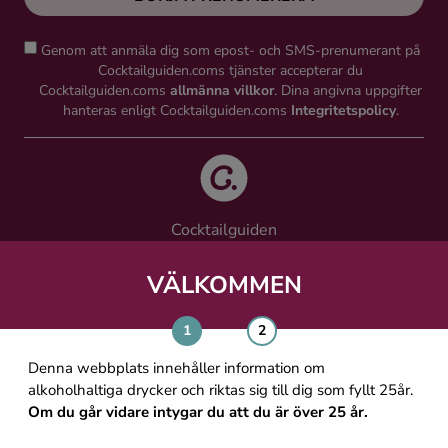
Genom att anmäla dig som epost- och SMS-prenumerant på
Cocktailguiden.coms tjänster accepterar du
Cocktailguiden.coms
allmänna villkor
. Dina angivna uppgifter
hanteras enligt Cocktailguiden.coms
Integritetspolicy
.
Cocktailguiden
Vinguiden Nordic AB
Västra Järnvägsgatan 21, 111 64 Stockholm
VÄLKOMMEN
info@cocktailguiden.com
Denna webbplats innehåller information om
alkoholhaltiga drycker och riktas sig till dig som fyllt 25år.
Om du går vidare intygar du att du är över 25 år.
OM COCKTAILGUIDEN