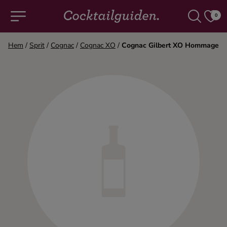
0
Hem
/
Sprit
/
Cognac
/
Cognac XO
/
Cognac Gilbert XO Hommage
COCKTAILS & DRINKAR
Alla cocktails & drinkar
Alkoholfritt
Champagne
Cocktails
Gin