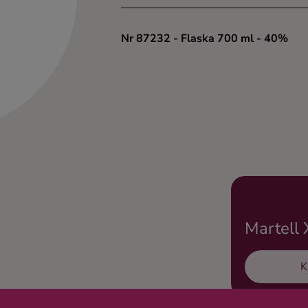
Nr 87232
- Flaska 700 ml
- 40%
Martell
K