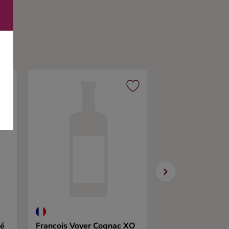
té
Francois Voyer Cognac XO
Braastad Extra