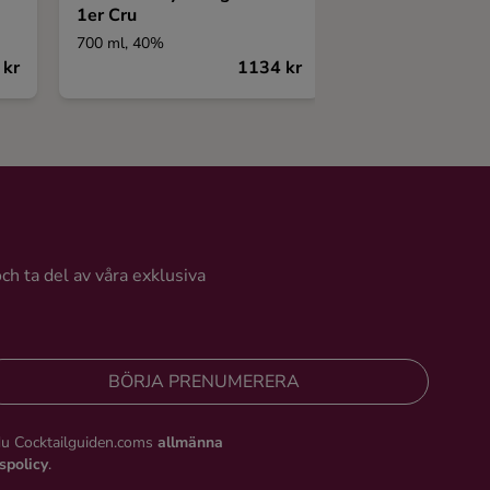
1er Cru
700 ml, 40%
700 ml, 40%
 kr
1134 kr
och ta del av våra exklusiva
BÖRJA PRENUMERERA
du Cocktailguiden.coms
allmänna
tspolicy
.