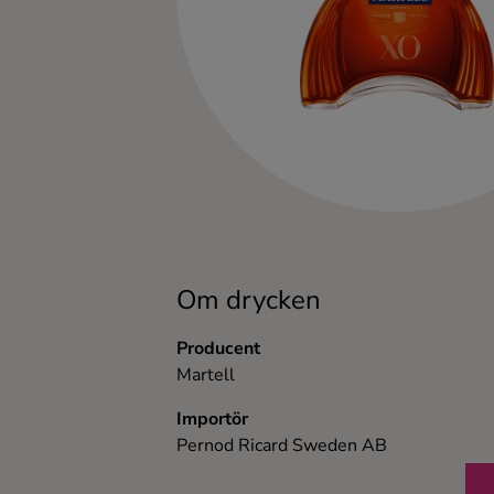
Kaffe
Konjak
Likör
Rom
Shots
Om drycken
Tequila
Producent
Martell
Vodka
Importör
Pernod Ricard Sweden AB
Whisky