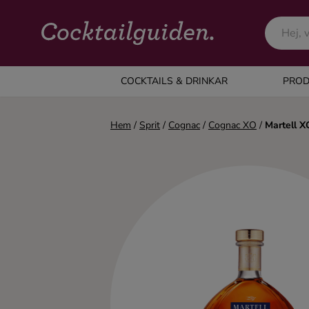
COCKTAILS & DRINKAR
COCKTAILS & DRINKAR
PROD
Alla cocktails & drinkar
Hem
/
Sprit
/
Cognac
/
Cognac XO
/
Martell X
Alkoholfritt
Champagne
Cocktails
Gin