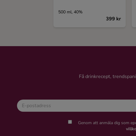
500 ml, 40%
399 kr
Få drinkrecept, trendspanin
Genom att anmäla dig som epo
villk