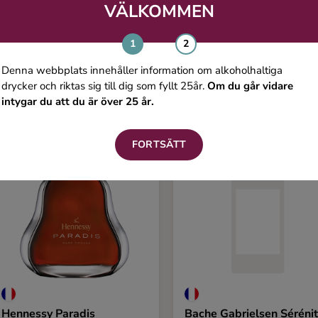
VÄLKOMMEN
Du kanske även gillar
Denna webbplats innehåller information om alkoholhaltiga
drycker och riktas sig till dig som fyllt 25år.
Om du går vidare
intygar du att du är över 25 år.
FORTSÄTT
Hennessy Paradis
Bache Gabrielsen Séréni