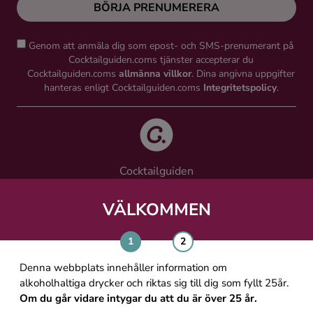
BÖRJA PRENUMERERA
Genom att anmäla dig som epost- och SMS-prenumerant på
Cocktailguiden.coms tjänster accepterar du
Cocktailguiden.coms
allmänna villkor
. Dina angivna uppgifter
hanteras enligt Cocktailguiden.coms
Integritetspolicy
.
Cocktailguiden
Vinguiden Nordic AB
Västra Järnvägsgatan 21, 111 64 Stockholm
VÄLKOMMEN
info@cocktailguiden.com
Denna webbplats innehåller information om
alkoholhaltiga drycker och riktas sig till dig som fyllt 25år.
Om du går vidare intygar du att du är över 25 år.