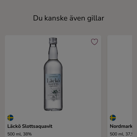
Du kanske även gillar
Läckö Slottsaquavit
Nordmarken
500 ml, 38%
500 ml, 37,5