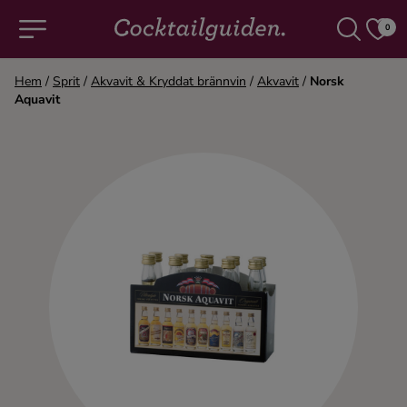
0
Hem
/
Sprit
/
Akvavit & Kryddat brännvin
/
Akvavit
/
Norsk
Aquavit
COCKTAILS & DRINKAR
Alla cocktails & drinkar
Alkoholfritt
Champagne
Cocktails
Gin