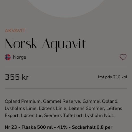
Kaffe
Konjak
AKVAVIT
Norsk Aquavit
Likör
Rom
Norge
Shots
355 kr
Jmf.pris 710 kr/l
Tequila
Opland Premium, Gammel Reserve, Gammel Opland,
Vodka
Lysholms Linie, Løitens Linie, Løitens Sommer, Løitens
Export, Løiten tur, Siemers Taffel och Lysholm No.1.
Whisky
Nr 23
- Flaska 500 ml
- 41%
- Sockerhalt 0.8 per