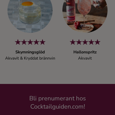
Kaffe
Konjak
Likör
Rom
Skymningsglöd
Hallonspritz
Akvavit & Kryddat brännvin
Akvavit
Shots
Tequila
Vodka
Bli prenumerant hos
Cocktailguiden.com!
Whisky