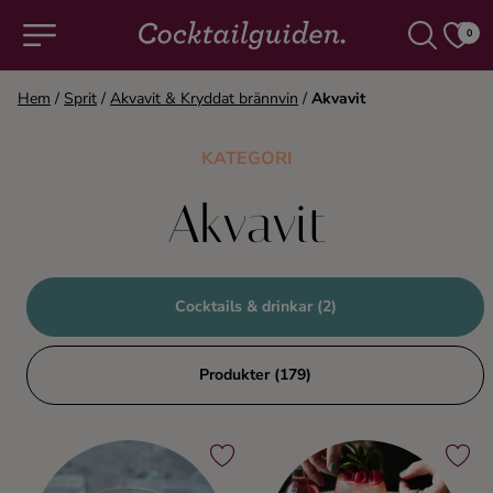
0
Hem
/
Sprit
/
Akvavit & Kryddat brännvin
/
Akvavit
COCKTAILS & DRINKAR
KATEGORI
Alla cocktails & drinkar
Akvavit
Alkoholfritt
Cocktails & drinkar (2)
Champagne
Produkter (179)
Cocktails
Gin