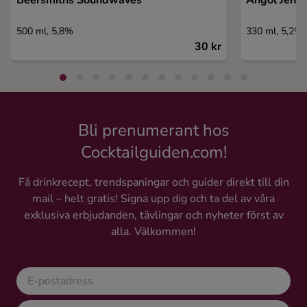
Beersmiths Soundwaves
Ängöl Jenn
500 ml, 5,8%
330 ml, 5,2%
30 kr
Bli prenumerant hos
Cocktailguiden.com!
Få drinkrecept, trendspaningar och guider direkt till din
mail – helt gratis! Signa upp dig och ta del av våra
exklusiva erbjudanden, tävlingar och nyheter först av
alla. Välkommen!