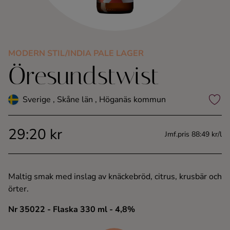
Kaffe
Konjak
MODERN STIL/INDIA PALE LAGER
Öresundstwist
Likör
Rom
Sverige , Skåne län , Höganäs kommun
Shots
29:20 kr
Jmf.pris 88:49 kr/l
Tequila
Maltig smak med inslag av knäckebröd, citrus, krusbär och
Vodka
örter.
Nr 35022
- Flaska 330 ml
- 4,8%
Whisky