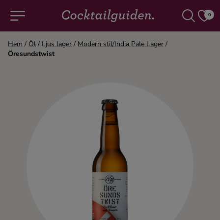
0
Hem
/
Öl
/
Ljus lager
/
Modern stil/India Pale Lager
/
Öresundstwist
COCKTAILS & DRINKAR
Alla cocktails & drinkar
Alkoholfritt
Champagne
Cocktails
Gin