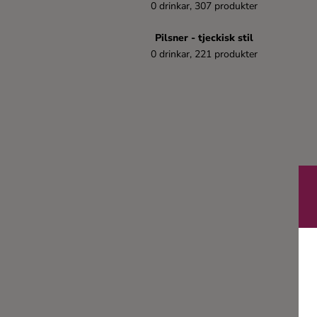
0 drinkar, 307 produkter
Kaffe
Pilsner - tjeckisk stil
Konjak
0 drinkar, 221 produkter
Likör
Rom
Shots
Tequila
Vodka
Whisky