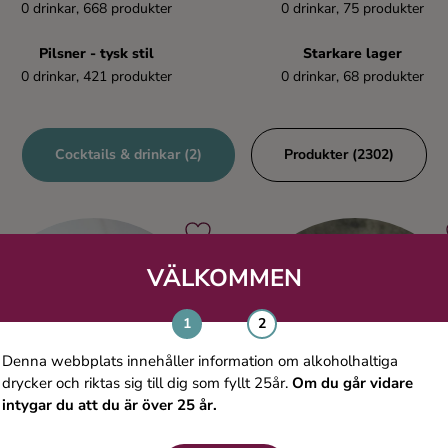
0 drinkar, 668 produkter
0 drinkar, 75 produkter
Pilsner - tysk stil
Starkare lager
0 drinkar, 421 produkter
0 drinkar, 68 produkter
Cocktails & drinkar (2)
Produkter (2302)
VÄLKOMMEN
Denna webbplats innehåller information om alkoholhaltiga
drycker och riktas sig till dig som fyllt 25år.
Om du går vidare
intygar du att du är över 25 år.