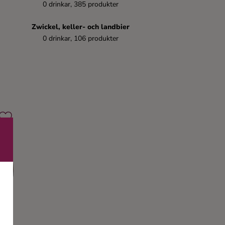
0 drinkar, 385 produkter
Zwickel, keller- och landbier
0 drinkar, 106 produkter