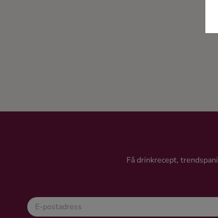
Ingredienser
Få drinkrecept, trendspanin