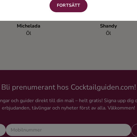
FORTSÄTT
Michelada
Shandy
Öl
Öl
Bli prenumerant hos Cocktailguiden.com!
gar och guider direkt till din mail – helt gratis! Signa upp dig 
erbjudanden, tävlingar och nyheter först av alla. Välkommen!