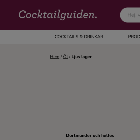
COCKTAILS & DRINKAR
COCKTAILS & DRINKAR
PROD
Alla cocktails & drinkar
Hem
/
Öl
/
Ljus lager
Alkoholfritt
Champagne
Cocktails
Gin
Dortmunder och helles