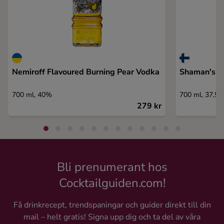
Nemiroff Flavoured Burning Pear Vodka
Shaman's B
700 ml, 40%
700 ml, 37,5
279 kr
Bli prenumerant hos
Cocktailguiden.com!
Få drinkrecept, trendspaningar och guider direkt till din
mail – helt gratis! Signa upp dig och ta del av våra