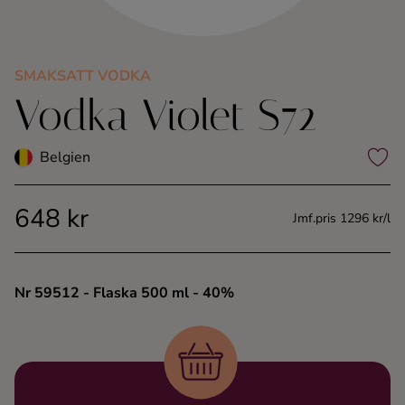
Kaffe
Konjak
SMAKSATT VODKA
Vodka Violet S72
Likör
Belgien
Rom
648 kr
Jmf.pris 1296 kr/l
Shots
Tequila
Nr 59512
- Flaska 500 ml
- 40%
Vodka
Whisky