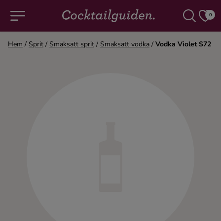
0
Hem
/
Sprit
/
Smaksatt sprit
/
Smaksatt vodka
/
Vodka Violet S72
COCKTAILS & DRINKAR
Alla cocktails & drinkar
Alkoholfritt
Champagne
Cocktails
Gin