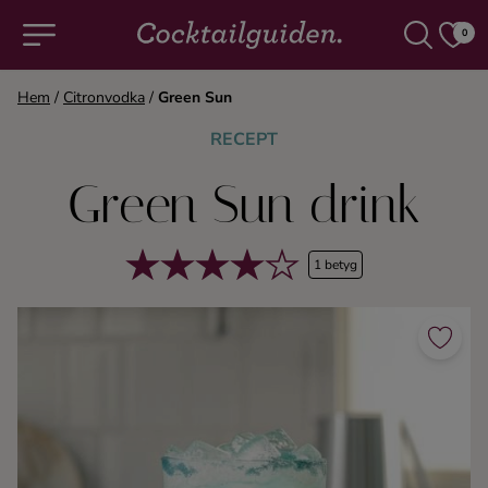
0
Hem
/
Citronvodka
/
Green Sun
COCKTAILS & DRINKAR
RECEPT
Green Sun drink
Alla cocktails & drinkar
Alkoholfritt
1 betyg
Champagne
Cocktails
Gin