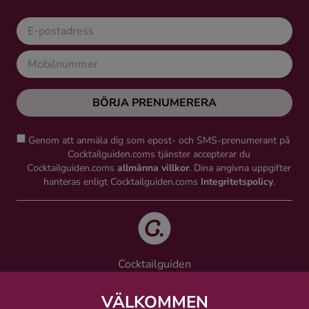
BÖRJA PRENUMERERA
Genom att anmäla dig som epost- och SMS-prenumerant på
Cocktailguiden.coms tjänster accepterar du
Cocktailguiden.coms
allmänna villkor
. Dina angivna uppgifter
hanteras enligt Cocktailguiden.coms
Integritetspolicy
.
Cocktailguiden
Vinguiden Nordic AB
Västra Järnvägsgatan 21, 111 64 Stockholm
VÄLKOMMEN