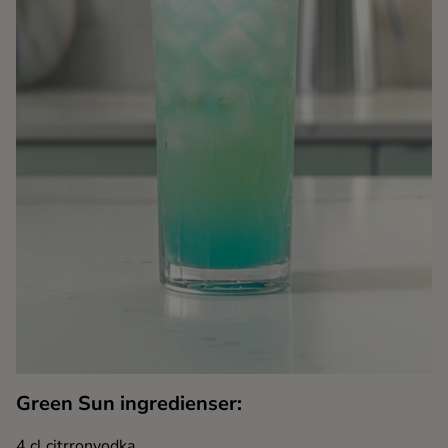
Kaffe
Konjak
Likör
Rom
Shots
Tequila
Vodka
Green Sun ingredienser:
Whisky
4 cl citrronvodka