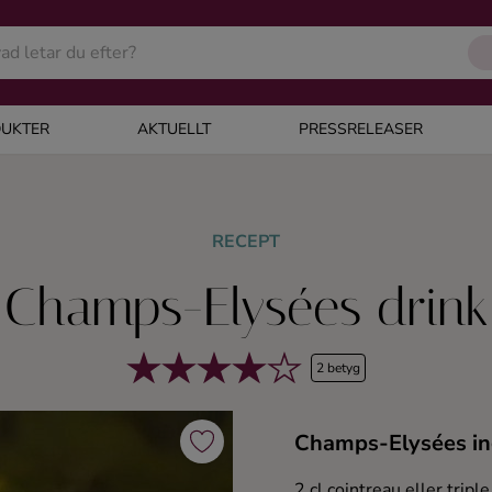
UKTER
AKTUELLT
PRESSRELEASER
RECEPT
Champs-Elysées drink
2 betyg
Champs-Elysées in
2 cl cointreau eller triple