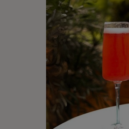
Kaffe
Konjak
Likör
Rom
Shots
Tequila
Vodka
Whisky