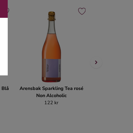
 Blå
Arensbak Sparkling Tea rosé
Oddbird Spuman
Non Alcoholic
Alcoho
122 kr
89 k