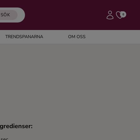
SÖK
0
TRENDSPANARNA
OM OSS
gredienser:
 sec