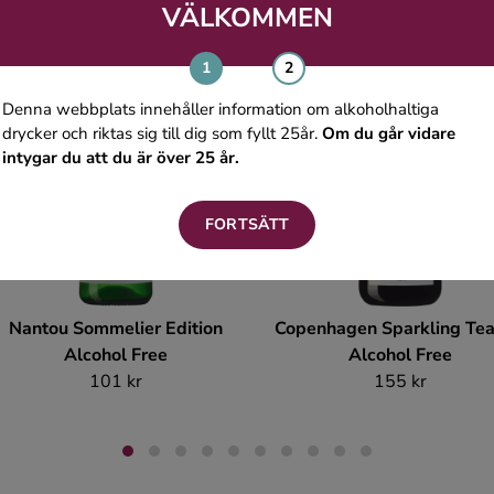
VÄLKOMMEN
Denna webbplats innehåller information om alkoholhaltiga
drycker och riktas sig till dig som fyllt 25år.
Om du går vidare
intygar du att du är över 25 år.
FORTSÄTT
Nantou Sommelier Edition
Copenhagen Sparkling Tea
Alcohol Free
Alcohol Free
101 kr
155 kr