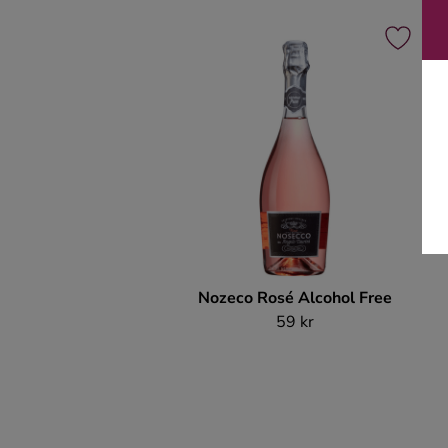
Nozeco Rosé Alcohol Free
59 kr