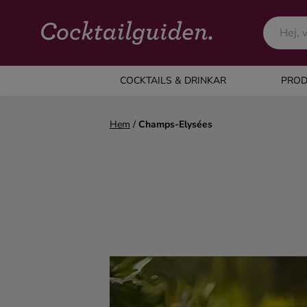
COCKTAILS & DRINKAR
COCKTAILS & DRINKAR
PROD
Alla cocktails & drinkar
Hem
/
Champs-Elysées
Alkoholfritt
Champagne
Cocktails
Gin