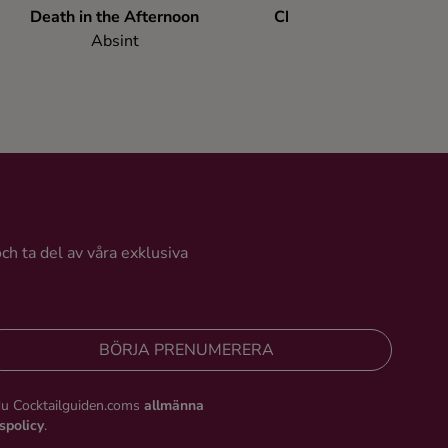
Death in the Afternoon
Champagne Snowball
Absint
Mousserande vin
och ta del av våra exklusiva
BÖRJA PRENUMERERA
du Cocktailguiden.coms
allmänna
tspolicy
.