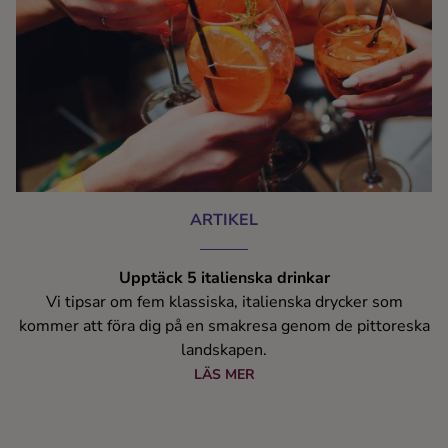
Kaffe
Konjak
Likör
Rom
ARTIKEL
Shots
Upptäck 5 italienska drinkar
Vi tipsar om fem klassiska, italienska drycker som
Tequila
kommer att föra dig på en smakresa genom de pittoreska
landskapen.
Vodka
LÄS MER
Whisky