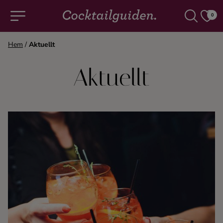
0
Hem
/
Aktuellt
COCKTAILS & DRINKAR
Aktuellt
Alla cocktails & drinkar
Alkoholfritt
Champagne
Cocktails
Gin