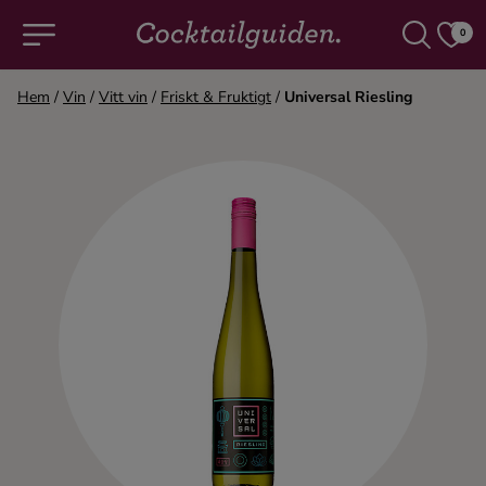
0
Hem
/
Vin
/
Vitt vin
/
Friskt & Fruktigt
/
Universal Riesling
COCKTAILS & DRINKAR
Alla cocktails & drinkar
Alkoholfritt
Champagne
Cocktails
Gin