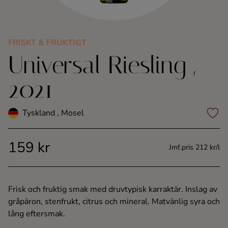
Kaffe
Konjak
FRISKT & FRUKTIGT
Universal Riesling ,
Likör
2021
Rom
Tyskland , Mosel
Shots
159 kr
Jmf.pris 212 kr/l
Tequila
Vodka
Frisk och fruktig smak med druvtypisk karraktär. Inslag av
gråpäron, stenfrukt, citrus och mineral. Matvänlig syra och
Whisky
lång eftersmak.