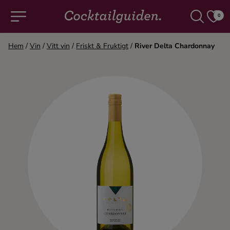
0
Hem
/
Vin
/
Vitt vin
/
Friskt & Fruktigt
/
River Delta Chardonnay
COCKTAILS & DRINKAR
Alla cocktails & drinkar
Alkoholfritt
Champagne
Cocktails
Gin