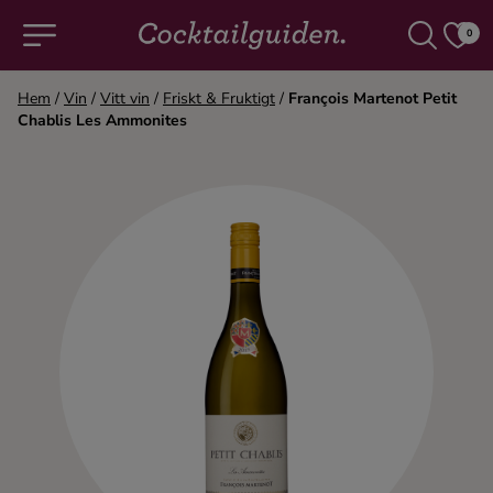
0
Hem
/
Vin
/
Vitt vin
/
Friskt & Fruktigt
/
François Martenot Petit
Chablis Les Ammonites
COCKTAILS & DRINKAR
Alla cocktails & drinkar
Alkoholfritt
Champagne
Cocktails
Gin