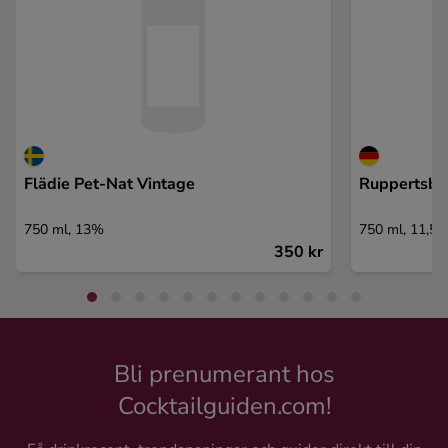
Flädie Pet-Nat Vintage
Ruppertsber
750 ml, 13%
750 ml, 11,5
350 kr
Bli prenumerant hos
Cocktailguiden.com!