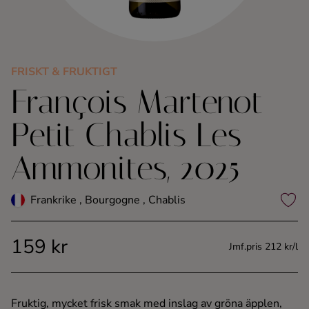
Kaffe
Konjak
FRISKT & FRUKTIGT
François Martenot
Likör
Petit Chablis Les
Rom
Ammonites, 2025
Shots
Frankrike , Bourgogne , Chablis
Tequila
159 kr
Vodka
Jmf.pris 212 kr/l
Whisky
Fruktig, mycket frisk smak med inslag av gröna äpplen,