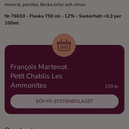
mineral, persika, färska örter och citron.
Ingredienser
Nr 76610
- Flaska 750 ml
- 12%
- Sockerhalt <0,3 per
100ml
François Martenot
Petit Chablis Les
Ammonites
159 kr
KÖP PÅ SYSTEMBOLAGET