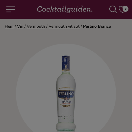
0
Hem
/
Vin
/
Vermouth
/
Vermouth vit söt
/
Perlino Bianco
COCKTAILS & DRINKAR
Alla cocktails & drinkar
Alkoholfritt
Champagne
Cocktails
Gin