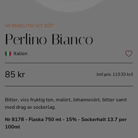
Kaffe
Konjak
VERMOUTH VIT SÖT
Perlino Bianco
Likör
Italien
Rom
85 kr
Jmf.pris 113:33 kr/l
Shots
Tequila
Bitter, viss fruktig ton, malört, Johannesört, bitter samt
med drag av sockerlag.
Vodka
Nr 8178
- Flaska 750 ml
- 15%
- Sockerhalt 13.7 per
100ml
Whisky