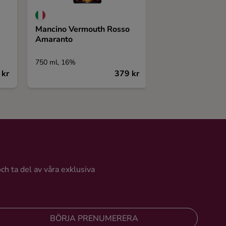
Mancino Vermouth Rosso
9 di Dante Infe
Amaranto
Vermouth di Tor
Superiore
750 ml, 16%
750 ml, 17,5%
 kr
379 kr
och ta del av våra exklusiva
BÖRJA PRENUMERERA