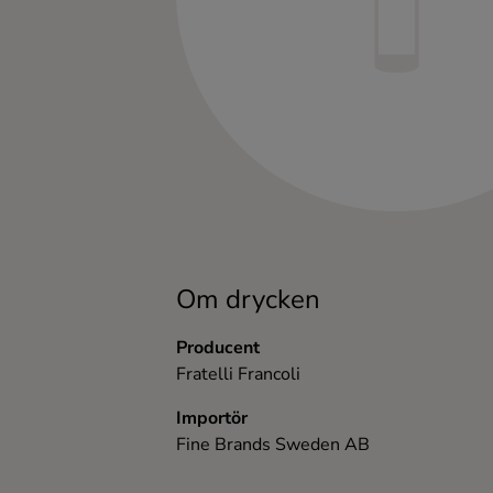
Kaffe
Konjak
Likör
Rom
Shots
Om drycken
Tequila
Producent
Fratelli Francoli
Vodka
Importör
Fine Brands Sweden AB
Whisky