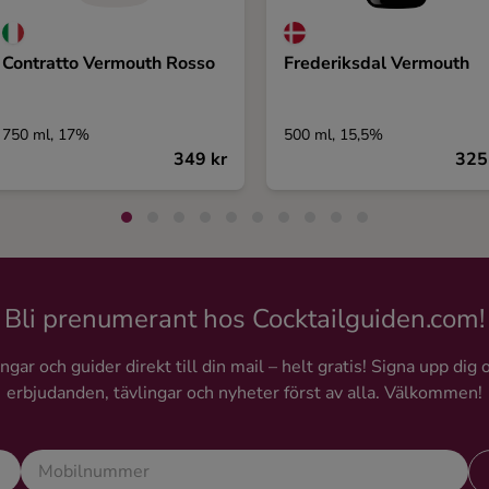
Contratto Vermouth Rosso
Frederiksdal Vermouth
750 ml, 17%
500 ml, 15,5%
349 kr
325
Bli prenumerant hos Cocktailguiden.com!
gar och guider direkt till din mail – helt gratis! Signa upp dig 
erbjudanden, tävlingar och nyheter först av alla. Välkommen!