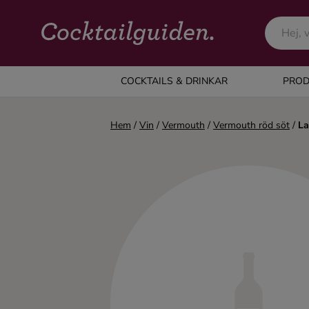
COCKTAILS & DRINKAR
COCKTAILS & DRINKAR
PROD
Alla cocktails & drinkar
Hem
/
Vin
/
Vermouth
/
Vermouth röd söt
/
La
Alkoholfritt
Champagne
Cocktails
Gin