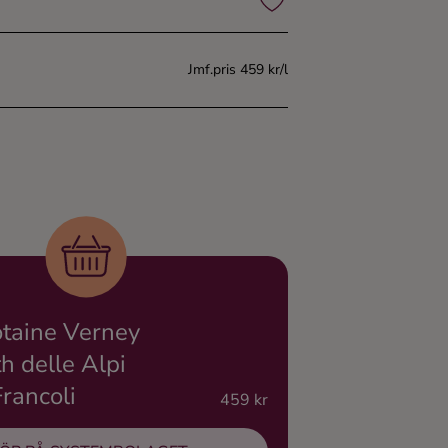
Jmf.pris 459 kr/l
otaine Verney
 delle Alpi
Francoli
459 kr