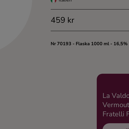
Italien
459 kr
Nr 70193
- Flaska 1000 ml
- 16,5%
La Vald
Vermouth
Fratelli 