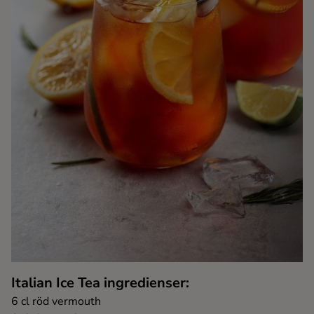
Kaffe
Konjak
Likör
Rom
Shots
Tequila
Vodka
Italian Ice Tea ingredienser:
Whisky
6 cl röd vermouth