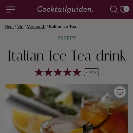
0
Hem
/
Vin
/
Vermouth
/
Italian Ice Tea
COCKTAILS & DRINKAR
RECEPT
Italian Ice Tea drink
Alla cocktails & drinkar
Alkoholfritt
2 betyg
Champagne
Cocktails
Gin