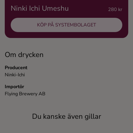
Ninki Ichi Umeshu
Ingredienser
280 kr
KÖP PÅ SYSTEMBOLAGET
Om drycken
Producent
Ninki-Ichi
Importör
Flying Brewery AB
Du kanske även gillar