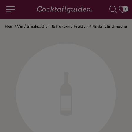
0
Hem
/
Vin
/
Smaksatt vin & fruktvin
/
Fruktvin
/
Ninki Ichi Umeshu
COCKTAILS & DRINKAR
Alla cocktails & drinkar
Alkoholfritt
Champagne
Cocktails
Gin