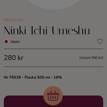
Kaffe
Konjak
FRUKTVIN
Ninki Ichi Umeshu
Likör
Japan
Rom
280 kr
Jmf.pris 560 kr/l
Shots
Tequila
Nr 76539
- Flaska 500 ml
- 18%
Vodka
Whisky