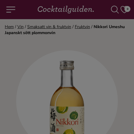
0
Hem
/
Vin
/
Smaksatt vin & fruktvin
/
Fruktvin
/
Nikkori Umeshu
Japanskt sött plommonvin
COCKTAILS & DRINKAR
Alla cocktails & drinkar
Alkoholfritt
Champagne
Cocktails
Gin