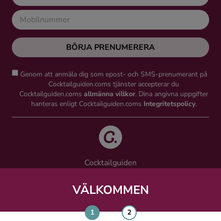
BÖRJA PRENUMERERA
Genom att anmäla dig som epost- och SMS-prenumerant på
Cocktailguiden.coms tjänster accepterar du
Cocktailguiden.coms
allmänna villkor
. Dina angivna uppgifter
hanteras enligt Cocktailguiden.coms
Integritetspolicy
.
Cocktailguiden
Vinguiden Nordic AB
Västra Järnvägsgatan 21, 111 64 Stockholm
VÄLKOMMEN
info@cocktailguiden.com