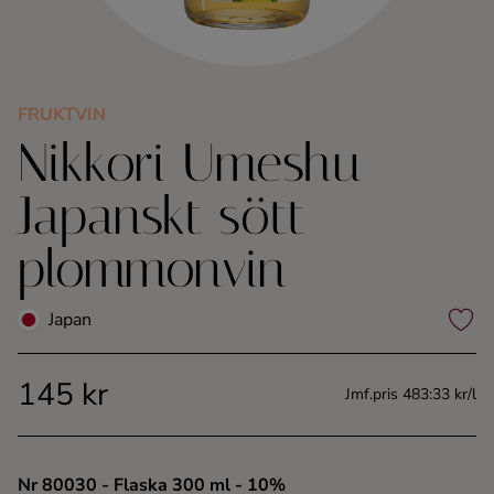
Kaffe
Konjak
FRUKTVIN
Nikkori Umeshu
Likör
Japanskt sött
Rom
plommonvin
Shots
Japan
Tequila
145 kr
Vodka
Jmf.pris 483:33 kr/l
Whisky
Nr 80030
- Flaska 300 ml
- 10%