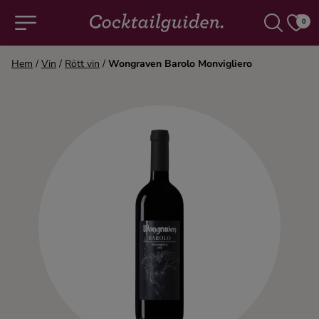
0
Hem
/
Vin
/
Rött vin
/
Wongraven Barolo Monvigliero
COCKTAILS & DRINKAR
Alla cocktails & drinkar
Alkoholfritt
Champagne
Cocktails
Gin