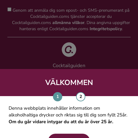
Genom att anmäla dig som epost- och SMS-prenumerant på
Cocktailguiden.coms tjänster accepterar du
Cocktailguiden.coms
allmänna villkor
. Dina angivna uppgifter
hanteras enligt Cocktailguiden.coms
Integritetspolicy
.
Cocktailguiden
Vinguiden Nordic AB
Västra Järnvägsgatan 21, 111 64 Stockholm
VÄLKOMMEN
info@cocktailguiden.com
Denna webbplats innehåller information om
alkoholhaltiga drycker och riktas sig till dig som fyllt 25år.
Om du går vidare intygar du att du är över 25 år.
OM COCKTAILGUIDEN
ALLMÄNNA VILLKOR