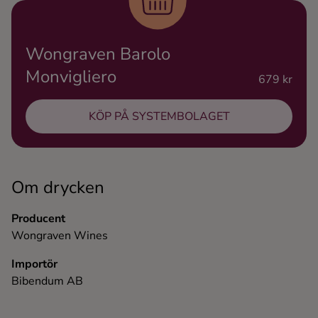
Ingredienser
Wongraven Barolo
Monvigliero
679 kr
KÖP PÅ SYSTEMBOLAGET
Om drycken
Producent
Wongraven Wines
Importör
Bibendum AB