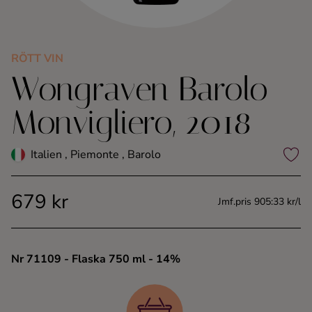
Kaffe
Konjak
RÖTT VIN
Wongraven Barolo
Likör
Monvigliero, 2018
Rom
Italien , Piemonte , Barolo
Shots
679 kr
Jmf.pris 905:33 kr/l
Tequila
Vodka
Nr 71109
- Flaska 750 ml
- 14%
Whisky