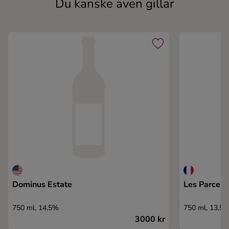
Du kanske även gillar
Dominus Estate
Les Parcell
750 ml, 14,5%
750 ml, 13,5
3000 kr