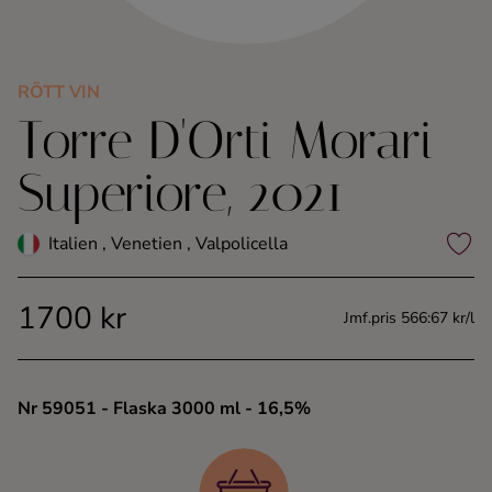
Kaffe
Konjak
RÖTT VIN
Torre D'Orti Morari
Likör
Superiore, 2021
Rom
Italien , Venetien , Valpolicella
Shots
1700 kr
Jmf.pris 566:67 kr/l
Tequila
Vodka
Nr 59051
- Flaska 3000 ml
- 16,5%
Whisky