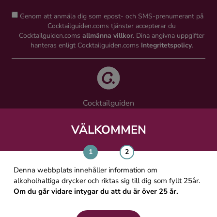
Genom att anmäla dig som epost- och SMS-prenumerant på
Cocktailguiden.coms tjänster accepterar du
Cocktailguiden.coms
allmänna villkor
. Dina angivna uppgifter
hanteras enligt Cocktailguiden.coms
Integritetspolicy
.
Cocktailguiden
Vinguiden Nordic AB
Västra Järnvägsgatan 21, 111 64 Stockholm
VÄLKOMMEN
info@cocktailguiden.com
Denna webbplats innehåller information om
alkoholhaltiga drycker och riktas sig till dig som fyllt 25år.
Om du går vidare intygar du att du är över 25 år.
OM COCKTAILGUIDEN
ALLMÄNNA VILLKOR