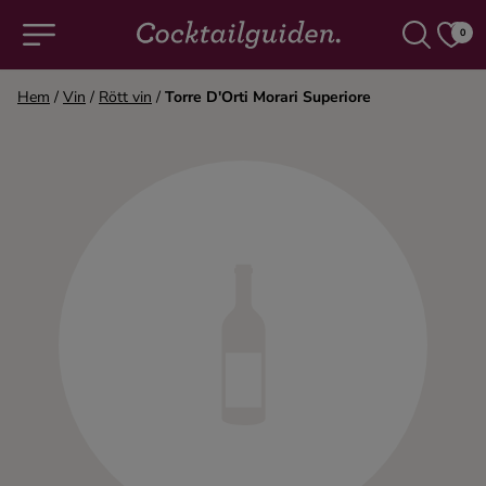
0
Hem
/
Vin
/
Rött vin
/
Torre D'Orti Morari Superiore
COCKTAILS & DRINKAR
Alla cocktails & drinkar
Alkoholfritt
Champagne
Cocktails
Gin