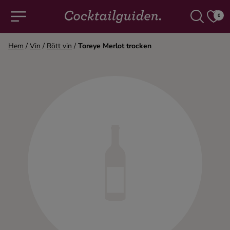
0
Hem
/
Vin
/
Rött vin
/
Toreye Merlot trocken
COCKTAILS & DRINKAR
Alla cocktails & drinkar
Alkoholfritt
Champagne
Cocktails
Gin