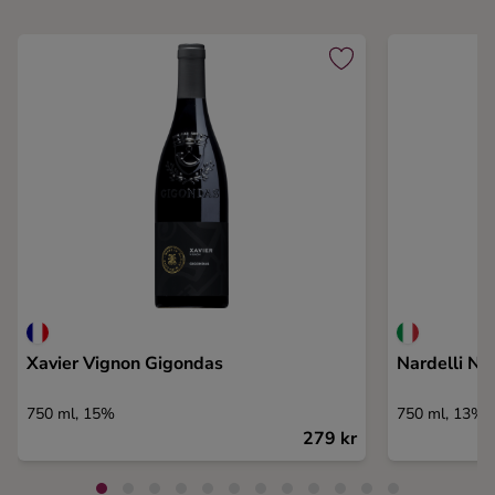
Xavier Vignon Gigondas
Nardelli N
750 ml, 15%
750 ml, 13%
279 kr