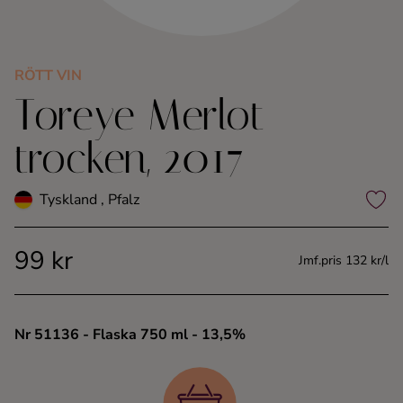
Kaffe
Konjak
RÖTT VIN
Toreye Merlot
Likör
trocken, 2017
Rom
Tyskland , Pfalz
Shots
99 kr
Jmf.pris 132 kr/l
Tequila
Vodka
Nr 51136
- Flaska 750 ml
- 13,5%
Whisky