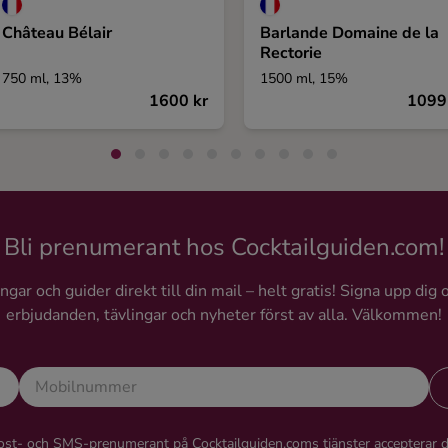
Château Bélair
Barlande Domaine de la
Rectorie
750 ml, 13%
1500 ml, 15%
1600 kr
1099
Bli prenumerant hos Cocktailguiden.com!
gar och guider direkt till din mail – helt gratis! Signa upp dig 
erbjudanden, tävlingar och nyheter först av alla. Välkommen!
st- och SMS-prenumerant på Cocktailguiden.coms tjänster accepterar 