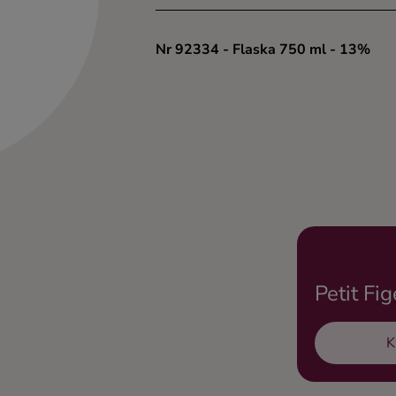
Nr 92334
- Flaska 750 ml
- 13%
Petit Fi
K