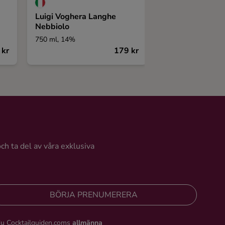
Luigi Voghera Langhe
Buen Camino No
Nebbiolo
750 ml, 14%
750 ml, 14%
 kr
179 kr
och ta del av våra exklusiva
BÖRJA PRENUMERERA
du Cocktailguiden.coms
allmänna