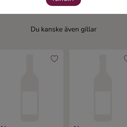
Rött vin
Rött vin
Du kanske även gillar