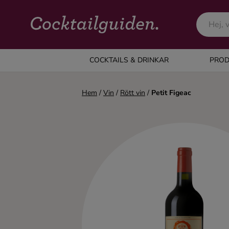
COCKTAILS & DRINKAR
COCKTAILS & DRINKAR
PROD
Alla cocktails & drinkar
Hem
/
Vin
/
Rött vin
/
Petit Figeac
Alkoholfritt
Champagne
Cocktails
Gin