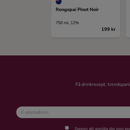
Rongopai Pinot Noir
750 ml, 12%
199 kr
Få drinkrecept, trendspanin
Genom att anmäla dig som epo