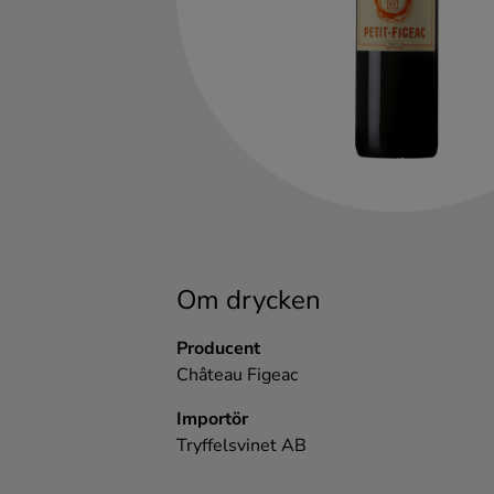
Kaffe
Konjak
Likör
Rom
Shots
Om drycken
Tequila
Producent
Château Figeac
Vodka
Importör
Tryffelsvinet AB
Whisky